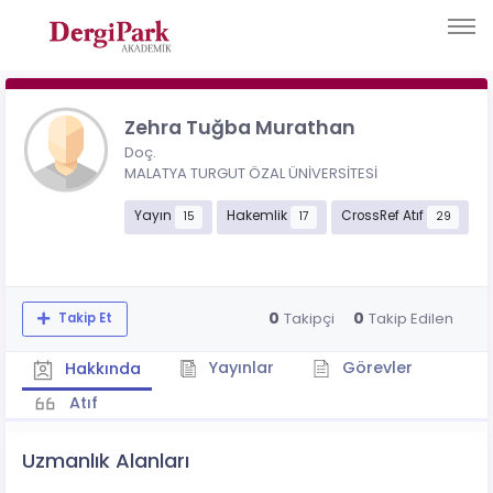
Zehra Tuğba Murathan
Doç.
MALATYA TURGUT ÖZAL ÜNİVERSİTESİ
Yayın
Hakemlik
CrossRef Atıf
15
17
29
0
0
Takipçi
Takip Edilen
Takip Et
Yayınlar
Görevler
Hakkında
Atıf
Uzmanlık Alanları