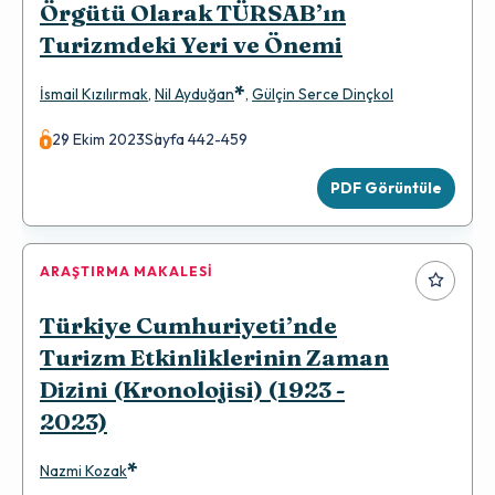
Örgütü Olarak TÜRSAB’ın
Turizmdeki Yeri ve Önemi
*
İsmail Kızılırmak
,
Nil Ayduğan
,
Gülçin Serce Dinçkol
29 Ekim 2023
Sayfa 442-459
PDF Görüntüle
ARAŞTIRMA MAKALESI
Türkiye Cumhuriyeti’nde
Turizm Etkinliklerinin Zaman
Dizini (Kronolojisi) (1923 -
2023)
*
Nazmi Kozak