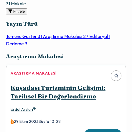
31 Makale
Filtrele
Yayın Türü
Tümünü Göster
31
Araştırma Makalesi
27
Editoryal
1
Derleme
3
Makaleler
Araştırma Makalesi
ARAŞTIRMA MAKALESI
Kuşadası Turizminin Gelişimi:
Tarihsel Bir Değerlendirme
*
Erdal Arslan
29 Ekim 2023
Sayfa 10-28