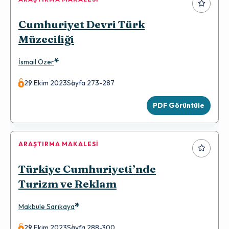
Cumhuriyet Devri Türk
Müzeciliği
*
İsmail Özer
29 Ekim 2023
Sayfa 273-287
PDF Görüntüle
ARAŞTIRMA MAKALESI
Türkiye Cumhuriyeti’nde
Turizm ve Reklam
*
Makbule Sarıkaya
29 Ekim 2023
Sayfa 288-300