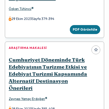
*
Özkan Tütüncü
29 Ekim 2023
Sayfa 379-394
PDF Görüntüle
ARAŞTIRMA MAKALESI
Cumhuriyet Döneminde Türk
Edebiyatının Turizme Etkisi ve
Edebiyat Turizmi Kapsamında
Alternatif Destinasyon
Önerileri
*
Zeynep Yamaç Erdoğan
29 Ekim 2023
Sayfa 395-408