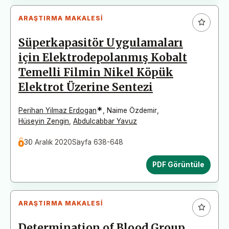
ARAŞTIRMA MAKALESI
Süperkapasitör Uygulamaları
için Elektrodepolanmış Kobalt
Temelli Filmin Nikel Köpük
Elektrot Üzerine Sentezi
*
Perihan Yilmaz Erdogan
,
Naime Özdemir
,
Hüseyin Zengin
,
Abdulcabbar Yavuz
30 Aralık 2020
Sayfa 638-648
PDF Görüntüle
ARAŞTIRMA MAKALESI
Determination of Blood Group