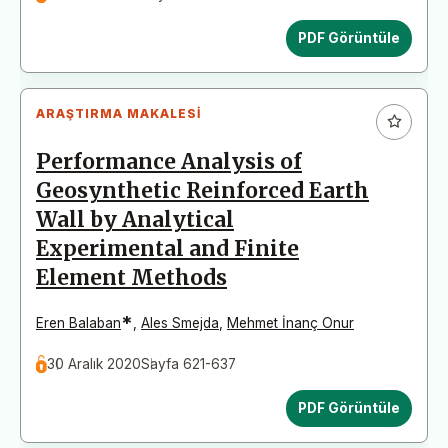
PDF Görüntüle
ARAŞTIRMA MAKALESI
Performance Analysis of
Geosynthetic Reinforced Earth
Wall by Analytical
Experimental and Finite
Element Methods
*
Eren Balaban
,
Ales Smejda
,
Mehmet İnanç Onur
30 Aralık 2020
Sayfa 621-637
PDF Görüntüle