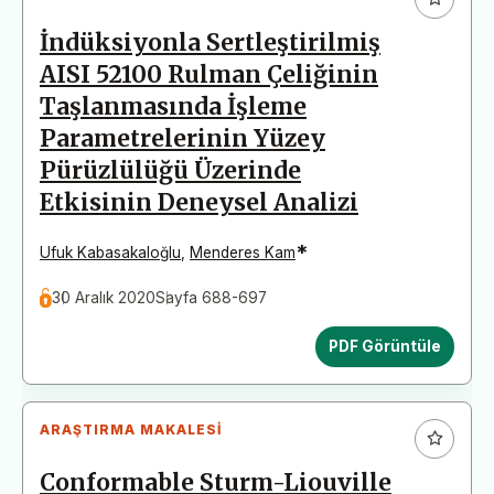
İndüksiyonla Sertleştirilmiş
AISI 52100 Rulman Çeliğinin
Taşlanmasında İşleme
Parametrelerinin Yüzey
Pürüzlülüğü Üzerinde
Etkisinin Deneysel Analizi
*
Ufuk Kabasakaloğlu
,
Menderes Kam
30 Aralık 2020
Sayfa 688-697
PDF Görüntüle
ARAŞTIRMA MAKALESI
Conformable Sturm-Liouville