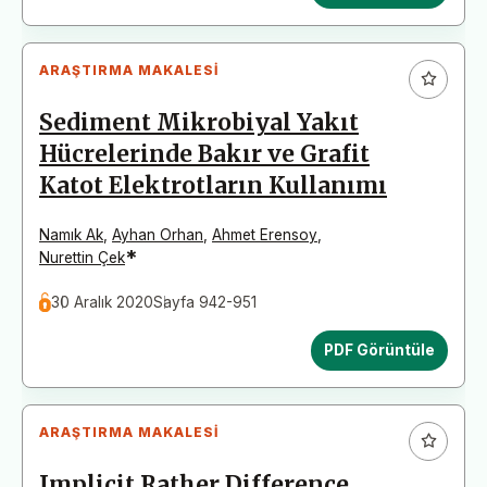
ARAŞTIRMA MAKALESI
Sediment Mikrobiyal Yakıt
Hücrelerinde Bakır ve Grafit
Katot Elektrotların Kullanımı
Namık Ak
,
Ayhan Orhan
,
Ahmet Erensoy
,
*
Nurettin Çek
30 Aralık 2020
Sayfa 942-951
PDF Görüntüle
ARAŞTIRMA MAKALESI
Implicit Rather Difference