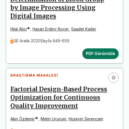
by Image Processing Using
Digital Images
*
Hilal Atıcı
,
Hasan Erdinç Koçer
,
Saadet Kader
30 Aralık 2020
Sayfa 649-659
PDF Görüntüle
ARAŞTIRMA MAKALESI
Factorial Design-Based Process
Optimization for Continuous
Quality Improvement
*
Akın Özdemir
,
Metin Uçurum
,
Hüseyin Serencam