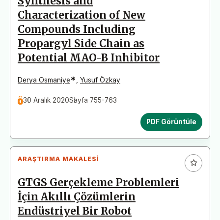
Synthesis and
Characterization of New
Compounds Including
Propargyl Side Chain as
Potential MAO-B Inhibitor
*
Derya Osmaniye
,
Yusuf Özkay
30 Aralık 2020
Sayfa 755-763
PDF Görüntüle
ARAŞTIRMA MAKALESI
GTGS Gerçekleme Problemleri
İçin Akıllı Çözümlerin
Endüstriyel Bir Robot