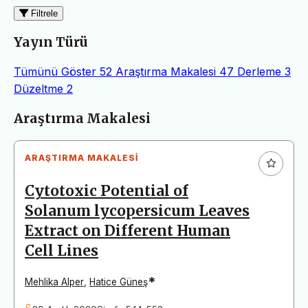
Filtrele
Yayın Türü
Tümünü Göster
52
Araştırma Makalesi
47
Derleme
3
Düzeltme
2
Makaleler
Araştırma Makalesi
ARAŞTIRMA MAKALESI
Cytotoxic Potential of
Solanum lycopersicum Leaves
Extract on Different Human
Cell Lines
*
Mehlika Alper
,
Hatice Güneş