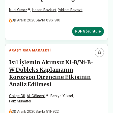
*
Nuri Yılmaz
,
Hasan Bozkurt
,
Yıldırım Bayazıt
30 Aralık 2020
Sayfa 896-910
PDF Görüntüle
ARAŞTIRMA MAKALESI
Isıl İşlemin Akımsız Ni-B/Ni-B-
W Dubleks Kaplamanın
Korozyon Direncine Etkisinin
Analiz Edilmesi
*
Gökçe Dil
,
Ali Göksenli
,
Behiye Yüksel
,
Faiz Muhaffel
30 Aralık 2020
Sayfa 911-922