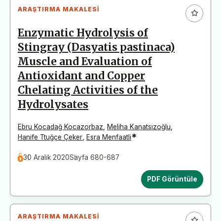
ARAŞTIRMA MAKALESI
Enzymatic Hydrolysis of
Stingray (Dasyatis pastinaca)
Muscle and Evaluation of
Antioxidant and Copper
Chelating Activities of the
Hydrolysates
Ebru Kocadağ Kocazorbaz
,
Meliha Kanatsızoğlu
,
*
Hanife Ttuğçe Çeker
,
Esra Menfaatli
30 Aralık 2020
Sayfa 680-687
PDF Görüntüle
ARAŞTIRMA MAKALESI