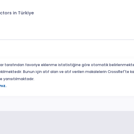
ctors in Türkiye
ar tarafından favoriye eklenme istatistiğine göre otomatik belirlenmekte
ekilmektedir. Bunun için atıf alan ve atıf verilen makalelerin CrossRef'te
eme yansıtılmaktadır.
nız.