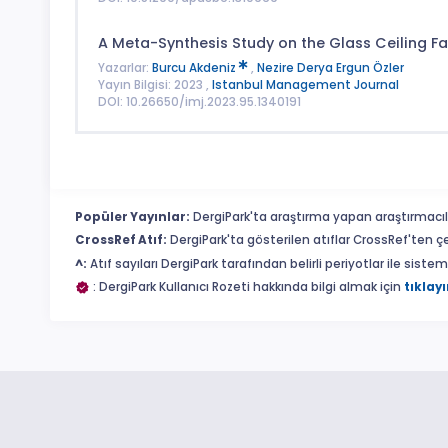
A Meta-Synthesis Study on the Glass Ceiling Fa
Yazarlar:
Burcu Akdeniz
,
Nezire Derya Ergun Özler
Yayın Bilgisi: 2023 ,
Istanbul Management Journal
DOI: 10.26650/imj.2023.95.1340191
Popüler Yayınlar:
DergiPark'ta araştırma yapan araştırmacıl
CrossRef Atıf:
DergiPark'ta gösterilen atıflar CrossRef'ten ç
^:
Atıf sayıları DergiPark tarafından belirli periyotlar ile sist
: DergiPark Kullanıcı Rozeti hakkında bilgi almak için
tıklayı