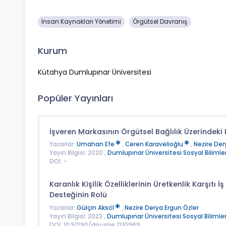
İnsan Kaynakları Yönetimi
Örgütsel Davranış
Kurum
Kütahya Dumlupınar Üniversitesi
Popüler Yayınları
İşveren Markasının Örgütsel Bağlılık Üzerindeki 
Yazarlar:
Umahan Efe
,
Ceren Karavelioğlu
,
Nezire Der
Yayın Bilgisi: 2020 ,
Dumlupınar Üniversitesi Sosyal Bilimler
DOI: -
Karanlık Kişilik Özelliklerinin Üretkenlik Karşıtı 
Desteğinin Rolü
Yazarlar:
Gülçin Aksöl
,
Nezire Derya Ergun Özler
Yayın Bilgisi: 2023 ,
Dumlupınar Üniversitesi Sosyal Bilimler
DOI: 10.51290/dpusbe.1310969