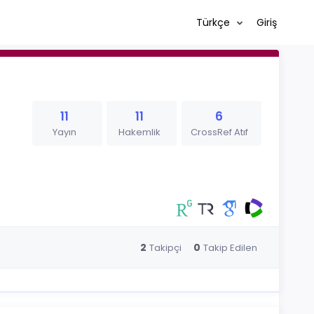
Türkçe
Giriş
11
11
6
Yayın
Hakemlik
CrossRef Atıf
2
0
Takipçi
Takip Edilen