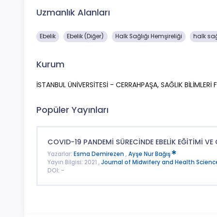
Uzmanlık Alanları
Ebelik
Ebelik (Diğer)
Halk Sağlığı Hemşireliği
halk sağ
Kurum
İSTANBUL ÜNİVERSİTESİ - CERRAHPAŞA, SAĞLIK BİLİMLERİ F
Popüler Yayınları
COVID-19 PANDEMİ SÜRECİNDE EBELİK EĞİTİMİ VE
Yazarlar:
Esma Demirezen
,
Ayşe Nur Bağış
Yayın Bilgisi: 2021 ,
Journal of Midwifery and Health Scienc
DOI: -