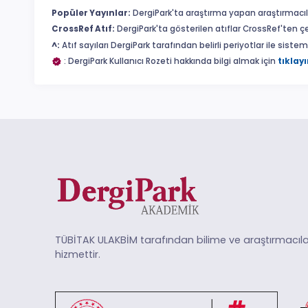
Popüler Yayınlar:
DergiPark'ta araştırma yapan araştırmacıl
CrossRef Atıf:
DergiPark'ta gösterilen atıflar CrossRef'ten ç
^:
Atıf sayıları DergiPark tarafından belirli periyotlar ile sist
: DergiPark Kullanıcı Rozeti hakkında bilgi almak için
tıklayı
TÜBİTAK ULAKBİM tarafından bilime ve araştırmacıla
hizmettir.