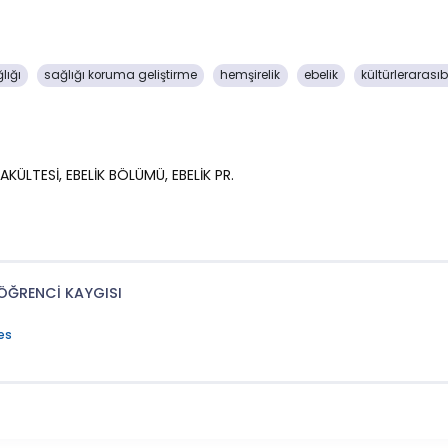
lığı
sağlığı koruma geliştirme
hemşirelik
ebelik
kültürlerarası
AKÜLTESİ, EBELİK BÖLÜMÜ, EBELİK PR.
 ÖĞRENCİ KAYGISI
es