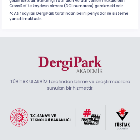
çekilmektedir. Bunun için atıf alan ve atıf verilen makalelerin
CrossRef'te kaydının olması (DOI numarası) gerekmektedir.
^:
Atıf sayıları DergiPark tarafından belirli periyotlar ile sisteme
yansıtılmaktadır.
TÜBİTAK ULAKBİM tarafından bilime ve araştırmacılara
sunulan bir hizmettir.