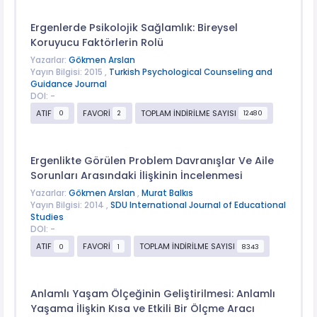
Ergenlerde Psikolojik Sağlamlık: Bireysel
Koruyucu Faktörlerin Rolü
Yazarlar:
Gökmen Arslan
Yayın Bilgisi: 2015 ,
Turkish Psychological Counseling and
Guidance Journal
DOI: -
ATIF
FAVORİ
TOPLAM İNDİRİLME SAYISI
0
2
12480
Ergenlikte Görülen Problem Davranışlar Ve Aile
Sorunları Arasındaki İlişkinin İncelenmesi
Yazarlar:
Gökmen Arslan
,
Murat Balkıs
Yayın Bilgisi: 2014 ,
SDU International Journal of Educational
Studies
DOI: -
ATIF
FAVORİ
TOPLAM İNDİRİLME SAYISI
0
1
8343
Anlamlı Yaşam Ölçeğinin Geliştirilmesi: Anlamlı
Yaşama İlişkin Kısa ve Etkili Bir Ölçme Aracı