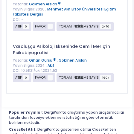
Yazarlar:
Gökmen Arslan
Yayın Bilgisi: 2020 ,
Mehmet Akif Ersoy Üniversitesi Eğitim
Fakültesi Dergisi
DOI: -
ATIF
FAVORİ
TOPLAM İNDİRİLME SAYISI
0
1
2470
Varoluşçu Psikoloji Ekseninde Cemil Meriç’in
Psikobiyografisi
Yazarlar:
Orhan Gürsu
,
Gökmen Arslan
Yayın Bilgisi: 2024 ,
Akif
DOI: 10.51121/akif.2024.53
ATIF
FAVORİ
TOPLAM İNDİRİLME SAYISI
0
1
1604
Popüler Yayınlar:
DergiPark'ta araştırma yapan araştırmacılar
tarafından favoriye eklenme istatistiğine göre otomatik
belirlenmektedir.
CrossRef Atıf:
DergiPark'ta gösterilen atıflar CrossRef'ten