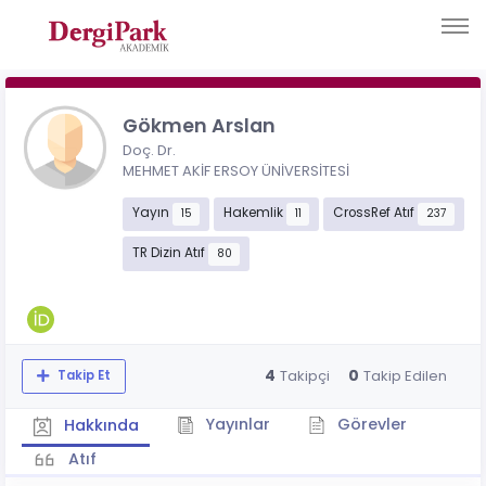
Gökmen Arslan
Doç. Dr.
MEHMET AKİF ERSOY ÜNİVERSİTESİ
Yayın
Hakemlik
CrossRef Atıf
15
11
237
TR Dizin Atıf
80
4
0
Takipçi
Takip Edilen
Takip Et
Yayınlar
Görevler
Hakkında
Atıf