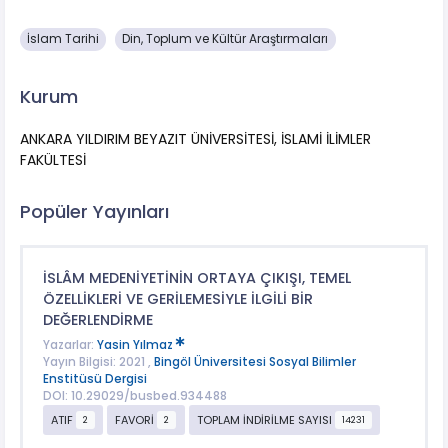
İslam Tarihi
Din, Toplum ve Kültür Araştırmaları
Kurum
ANKARA YILDIRIM BEYAZIT ÜNİVERSİTESİ, İSLAMİ İLİMLER
FAKÜLTESİ
Popüler Yayınları
İSLÂM MEDENİYETİNİN ORTAYA ÇIKIŞI, TEMEL
ÖZELLİKLERİ VE GERİLEMESİYLE İLGİLİ BİR
DEĞERLENDİRME
Yazarlar:
Yasin Yılmaz
Yayın Bilgisi: 2021 ,
Bingöl Üniversitesi Sosyal Bilimler
Enstitüsü Dergisi
DOI: 10.29029/busbed.934488
ATIF
FAVORİ
TOPLAM İNDİRİLME SAYISI
2
2
14231