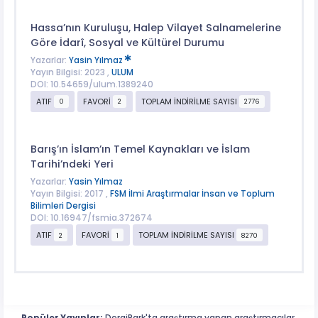
Hassa’nın Kuruluşu, Halep Vilayet Salnamelerine
Göre İdarî, Sosyal ve Kültürel Durumu
Yazarlar:
Yasin Yılmaz
Yayın Bilgisi: 2023 ,
ULUM
DOI: 10.54659/ulum.1389240
ATIF
FAVORİ
TOPLAM İNDİRİLME SAYISI
0
2
2776
Barış’ın İslam’ın Temel Kaynakları ve İslam
Tarihi’ndeki Yeri
Yazarlar:
Yasin Yılmaz
Yayın Bilgisi: 2017 ,
FSM İlmi Araştırmalar İnsan ve Toplum
Bilimleri Dergisi
DOI: 10.16947/fsmia.372674
ATIF
FAVORİ
TOPLAM İNDİRİLME SAYISI
2
1
8270
Popüler Yayınlar:
DergiPark'ta araştırma yapan araştırmacılar