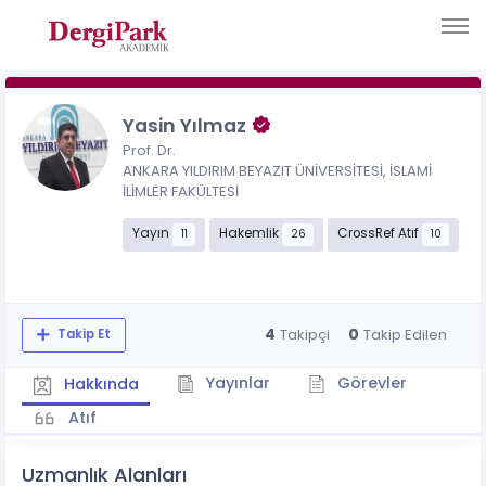
Yasin Yılmaz
Prof. Dr.
ANKARA YILDIRIM BEYAZIT ÜNİVERSİTESİ, İSLAMİ
İLİMLER FAKÜLTESİ
Yayın
Hakemlik
CrossRef Atıf
11
26
10
4
0
Takipçi
Takip Edilen
Takip Et
Yayınlar
Görevler
Hakkında
Atıf
Uzmanlık Alanları