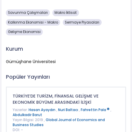
Savunma Çalışmaları
Makro İktisat
Kalkınma Ekonomisi - Makro
Sermaye Piyasaları
Gelişme Ekonomisi
Kurum
Gümüşhane Üniversitesi
Popüler Yayınları
TÜRKİYE’DE TURİZM, FİNANSAL GELİŞME VE
EKONOMİK BÜYÜME ARASINDAKİ İLİŞKİ
Yazarlar:
Hasan Ayaydın
,
Nuri Baltacı
,
Fahrettin Pala
,
Abdulkadir Barut
Yayın Bilgisi: 2019 ,
Global Journal of Economics and
Business Studies
DOI: -