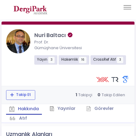
Nuri Baltacı
Prof. Dr.
Gümüşhane Üniversitesi
Yayın
Hakemlik
CrossRef Atıf
3
16
3
1
0
Takipçi
Takip Edilen
Takip Et
Yayınlar
Görevler
Hakkında
Atıf
Uzmanlık Alanları