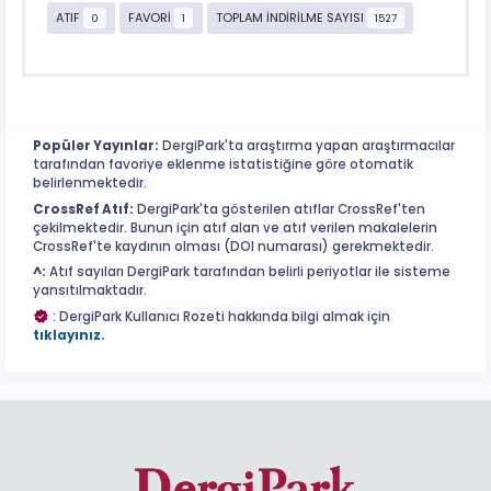
ATIF
FAVORİ
TOPLAM İNDİRİLME SAYISI
0
1
1527
Popüler Yayınlar:
DergiPark'ta araştırma yapan araştırmacılar
tarafından favoriye eklenme istatistiğine göre otomatik
belirlenmektedir.
CrossRef Atıf:
DergiPark'ta gösterilen atıflar CrossRef'ten
çekilmektedir. Bunun için atıf alan ve atıf verilen makalelerin
CrossRef'te kaydının olması (DOI numarası) gerekmektedir.
^:
Atıf sayıları DergiPark tarafından belirli periyotlar ile sisteme
yansıtılmaktadır.
: DergiPark Kullanıcı Rozeti hakkında bilgi almak için
tıklayınız.