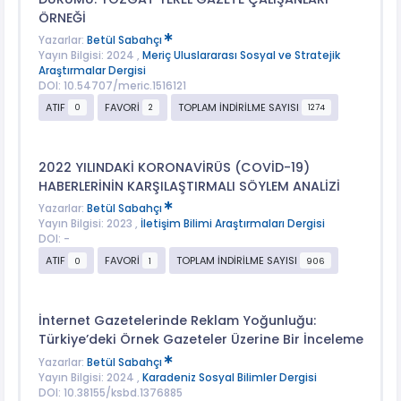
ÖRNEĞİ
Yazarlar:
Betül Sabahçı
Yayın Bilgisi: 2024 ,
Meriç Uluslararası Sosyal ve Stratejik
Araştırmalar Dergisi
DOI: 10.54707/meric.1516121
ATIF
FAVORİ
TOPLAM İNDİRİLME SAYISI
0
2
1274
2022 YILINDAKİ KORONAVİRÜS (COVİD-19)
HABERLERİNİN KARŞILAŞTIRMALI SÖYLEM ANALİZİ
Yazarlar:
Betül Sabahçı
Yayın Bilgisi: 2023 ,
İletişim Bilimi Araştırmaları Dergisi
DOI: -
ATIF
FAVORİ
TOPLAM İNDİRİLME SAYISI
0
1
906
İnternet Gazetelerinde Reklam Yoğunluğu:
Türkiye’deki Örnek Gazeteler Üzerine Bir İnceleme
Yazarlar:
Betül Sabahçı
Yayın Bilgisi: 2024 ,
Karadeniz Sosyal Bilimler Dergisi
DOI: 10.38155/ksbd.1376885