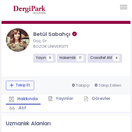
Betül Sabahçı
Doç. Dr.
BOZOK UNIVERSITY
Yayın
Hakemlik
CrossRef Atıf
11
17
4
0
0
Takipçi
Takip Edilen
Takip Et
Yayınlar
Görevler
Hakkında
Atıf
Uzmanlık Alanları