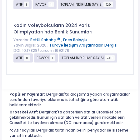
ATIF
FAVORİ
TOPLAM İNDİRİLME SAYISI
1
1
729
Kadın Voleybolcuların 2024 Paris
Olimpiyatları’nda Benlik Sunumları
Yazarlar:
Betül Sabahçı
,
Enes Baloğlu
Yayın Bilgisi: 2026 ,
Türkiye İletişim Araştırmaları Dergisi
DOI: 10.17829/turcom.1692176
ATIF
FAVORİ
TOPLAM İNDİRİLME SAYISI
0
1
240
Popüler Yayınlar:
DergiPark'ta araştırma yapan araştırmacılar
tarafından favoriye eklenme istatistiğine göre otomatik
belirlenmektedir.
CrossRef Atıf:
DergiPark'ta gösterilen atıflar CrossRef'ten
çekilmektedir. Bunun için atıf alan ve atıf verilen makalelerin
CrossRef'te kaydının olması (DOI numarası) gerekmektedir.
^:
Atıf sayıları DergiPark tarafından belirli periyotlar ile sisteme
yansıtılmaktadır.