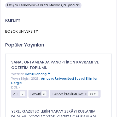
İletişim Teknolojisi ve Dijital Medya Çalışmaları
Kurum
BOZOK UNIVERSITY
Popüler Yayınları
SANAL ORTAMLARDA PANOPTİKON KAVRAMI VE
GÖZETİM TOPLUMU
Yazarlar:
Betül Sabahçı
Yayın Bilgisi: 2023 ,
Amasya Üniversitesi Sosyal Bilimler
Dergisi
DOI: -
ATIF
FAVORİ
TOPLAM İNDİRİLME SAYISI
0
2
5644
YEREL GAZETECİLERİN YAPAY ZEKÂYI KULLANIM
DURUMU: YOZGAT YEREL GAZETE ÇALIŞANLARI