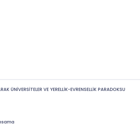
K ÜNİVERSİTELER VE YERELLİK-EVRENSELLİK PARADOKSU
ınsama