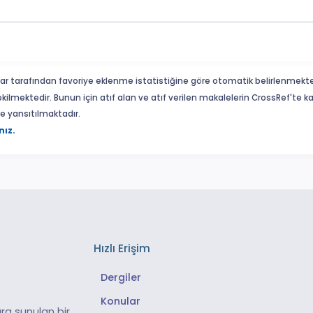
ar tarafından favoriye eklenme istatistiğine göre otomatik belirlenmekte
ekilmektedir. Bunun için atıf alan ve atıf verilen makalelerin CrossRef'te
eme yansıtılmaktadır.
nız.
Hızlı Erişim
Dergiler
Konular
ra sunulan bir