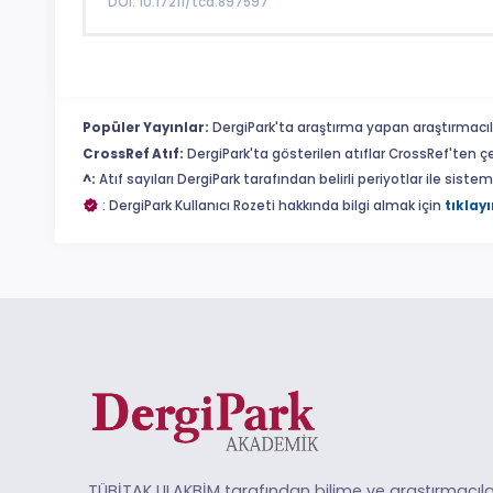
DOI: 10.17211/tcd.897597
Popüler Yayınlar:
DergiPark'ta araştırma yapan araştırmacıl
CrossRef Atıf:
DergiPark'ta gösterilen atıflar CrossRef'ten ç
^:
Atıf sayıları DergiPark tarafından belirli periyotlar ile sist
: DergiPark Kullanıcı Rozeti hakkında bilgi almak için
tıklayı
TÜBİTAK ULAKBİM tarafından bilime ve araştırmacıla