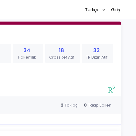
Türkçe
Giriş
34
18
33
Hakemlik
CrossRef Atıf
TR Dizin Atıf
2
0
Takipçi
Takip Edilen