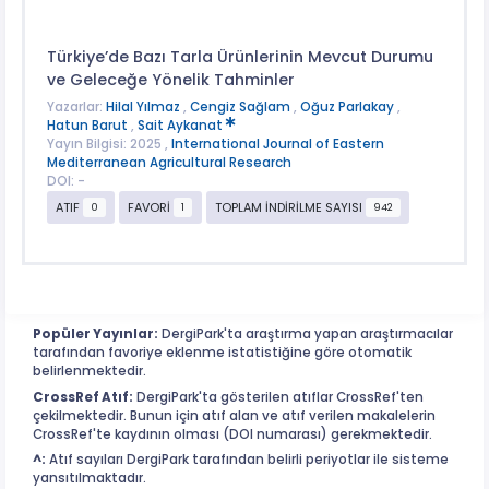
Türkiye’de Bazı Tarla Ürünlerinin Mevcut Durumu
ve Geleceğe Yönelik Tahminler
Yazarlar:
Hilal Yılmaz
,
Cengiz Sağlam
,
Oğuz Parlakay
,
Hatun Barut
,
Sait Aykanat
Yayın Bilgisi: 2025 ,
International Journal of Eastern
Mediterranean Agricultural Research
DOI: -
ATIF
FAVORİ
TOPLAM İNDİRİLME SAYISI
0
1
942
Popüler Yayınlar:
DergiPark'ta araştırma yapan araştırmacılar
tarafından favoriye eklenme istatistiğine göre otomatik
belirlenmektedir.
CrossRef Atıf:
DergiPark'ta gösterilen atıflar CrossRef'ten
çekilmektedir. Bunun için atıf alan ve atıf verilen makalelerin
CrossRef'te kaydının olması (DOI numarası) gerekmektedir.
^:
Atıf sayıları DergiPark tarafından belirli periyotlar ile sisteme
yansıtılmaktadır.