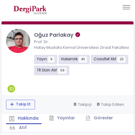
Oğuz Parlakay
Prof. Dr.
Hatay Mustafa Kemal Üniversitesi Ziraat Fakültesi
Yayın
Hakemlik
CrossRef Atıf
9
40
23
TR Dizin Atıf
59
0
0
Takipçi
Takip Edilen
Takip Et
Yayınlar
Görevler
Hakkında
Atıf