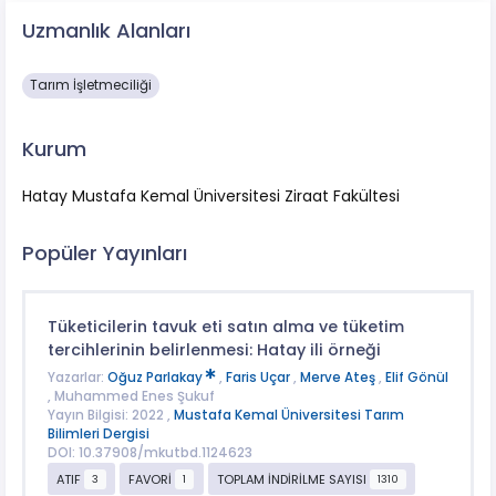
Uzmanlık Alanları
Tarım İşletmeciliği
Kurum
Hatay Mustafa Kemal Üniversitesi Ziraat Fakültesi
Popüler Yayınları
Tüketicilerin tavuk eti satın alma ve tüketim
tercihlerinin belirlenmesi: Hatay ili örneği
Yazarlar:
Oğuz Parlakay
,
Faris Uçar
,
Merve Ateş
,
Elif Gönül
, Muhammed Enes Şukuf
Yayın Bilgisi: 2022 ,
Mustafa Kemal Üniversitesi Tarım
Bilimleri Dergisi
DOI: 10.37908/mkutbd.1124623
ATIF
FAVORİ
TOPLAM İNDİRİLME SAYISI
3
1
1310