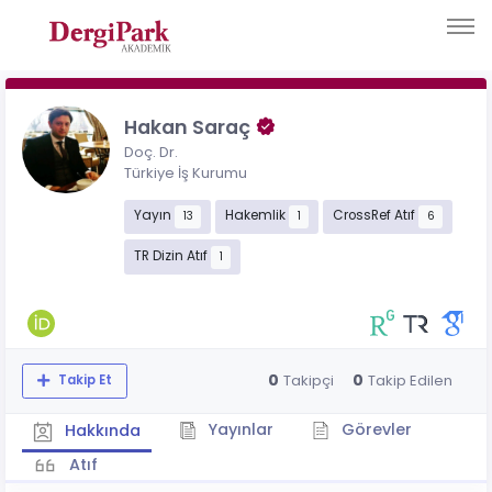
Hakan Saraç
Doç. Dr.
Türkiye İş Kurumu
Yayın
Hakemlik
CrossRef Atıf
13
1
6
TR Dizin Atıf
1
0
0
Takipçi
Takip Edilen
Takip Et
Yayınlar
Görevler
Hakkında
Atıf