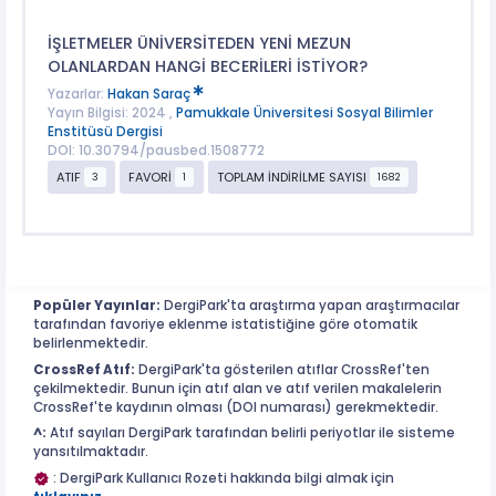
İŞLETMELER ÜNİVERSİTEDEN YENİ MEZUN
OLANLARDAN HANGİ BECERİLERİ İSTİYOR?
Yazarlar:
Hakan Saraç
Yayın Bilgisi: 2024 ,
Pamukkale Üniversitesi Sosyal Bilimler
Enstitüsü Dergisi
DOI: 10.30794/pausbed.1508772
ATIF
FAVORİ
TOPLAM İNDİRİLME SAYISI
3
1
1682
Popüler Yayınlar:
DergiPark'ta araştırma yapan araştırmacılar
tarafından favoriye eklenme istatistiğine göre otomatik
belirlenmektedir.
CrossRef Atıf:
DergiPark'ta gösterilen atıflar CrossRef'ten
çekilmektedir. Bunun için atıf alan ve atıf verilen makalelerin
CrossRef'te kaydının olması (DOI numarası) gerekmektedir.
^:
Atıf sayıları DergiPark tarafından belirli periyotlar ile sisteme
yansıtılmaktadır.
: DergiPark Kullanıcı Rozeti hakkında bilgi almak için