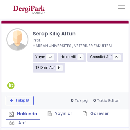
Serap Kılıç Altun
Prof.
HARRAN ÜNİVERSİTESİ, VETERİNER FAKÜLTESİ
Yayın
Hakemlik
CrossRef Atıf
23
7
27
TR Dizin Atıf
14
0
0
Takipçi
Takip Edilen
Takip Et
Yayınlar
Görevler
Hakkında
Atıf