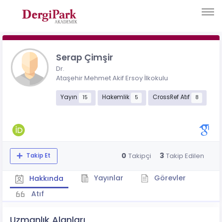
Serap Çimşir
Dr.
Ataşehir Mehmet Akif Ersoy İlkokulu
Yayın
Hakemlik
CrossRef Atıf
15
5
8
0
3
Takipçi
Takip Edilen
Takip Et
Yayınlar
Görevler
Hakkında
Atıf
Uzmanlık Alanları