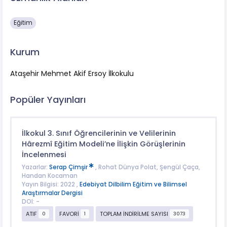
Eğitim
Kurum
Ataşehir Mehmet Akif Ersoy İlkokulu
Popüler Yayınları
İlkokul 3. Sınıf Öğrencilerinin ve Velilerinin
Hârezmî Eğitim Modeli’ne İlişkin Görüşlerinin
İncelenmesi
Yazarlar:
Serap Çimşir
, Rohat Dünya Polat, Şengül Çaça,
Handan Kocaman
Yayın Bilgisi: 2022 ,
Edebiyat Dilbilim Eğitim ve Bilimsel
Araştırmalar Dergisi
DOI: -
ATIF
FAVORİ
TOPLAM İNDİRİLME SAYISI
0
1
3073