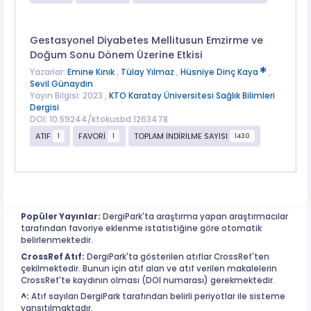
Gestasyonel Diyabetes Mellitusun Emzirme ve
Doğum Sonu Dönem Üzerine Etkisi
Yazarlar:
Emine Kınık
,
Tülay Yılmaz
,
Hüsniye Dinç Kaya
,
Sevil Günaydın
Yayın Bilgisi: 2023 ,
KTO Karatay Üniversitesi Sağlık Bilimleri
Dergisi
DOI: 10.59244/ktokusbd.1263478
ATIF
FAVORİ
TOPLAM İNDİRİLME SAYISI
1
1
1430
Popüler Yayınlar:
DergiPark'ta araştırma yapan araştırmacılar
tarafından favoriye eklenme istatistiğine göre otomatik
belirlenmektedir.
CrossRef Atıf:
DergiPark'ta gösterilen atıflar CrossRef'ten
çekilmektedir. Bunun için atıf alan ve atıf verilen makalelerin
CrossRef'te kaydının olması (DOI numarası) gerekmektedir.
^:
Atıf sayıları DergiPark tarafından belirli periyotlar ile sisteme
yansıtılmaktadır.