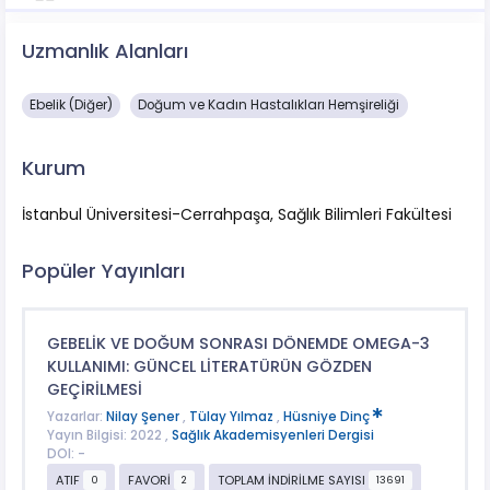
Uzmanlık Alanları
Ebelik (Diğer)
Doğum ve Kadın Hastalıkları Hemşireliği
Kurum
İstanbul Üniversitesi-Cerrahpaşa, Sağlık Bilimleri Fakültesi
Popüler Yayınları
GEBELİK VE DOĞUM SONRASI DÖNEMDE OMEGA-3
KULLANIMI: GÜNCEL LİTERATÜRÜN GÖZDEN
GEÇİRİLMESİ
Yazarlar:
Nilay Şener
,
Tülay Yılmaz
,
Hüsniye Dinç
Yayın Bilgisi: 2022 ,
Sağlık Akademisyenleri Dergisi
DOI: -
ATIF
FAVORİ
TOPLAM İNDİRİLME SAYISI
0
2
13691