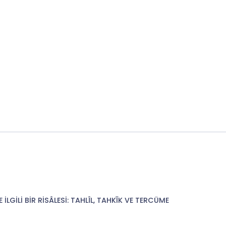
İLGİLİ BİR RİSÂLESİ: TAHLÎL, TAHKĪK VE TERCÜME