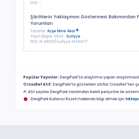
DOI: -
Şârihlerin Yaklaşımını Göstermesi Bakımından 
Yorumları
Yazarlar:
Ayşe Mine Akar
Yayın Bilgisi: 2024 ,
Sufiyye
DOI: 10.46231/sufiyye.1424977
Popüler Yayınlar:
DergiPark'ta araştırma yapan araştırmacıl
CrossRef Atıf:
DergiPark'ta gösterilen atıflar CrossRef'ten ç
^:
Atıf sayıları DergiPark tarafından belirli periyotlar ile sist
: DergiPark Kullanıcı Rozeti hakkında bilgi almak için
tıklayı