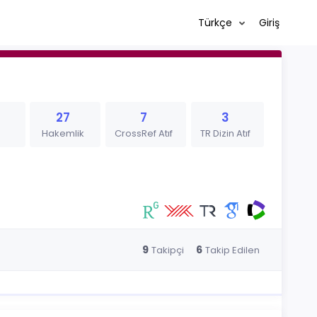
Türkçe
Giriş
27
7
3
Hakemlik
CrossRef Atıf
TR Dizin Atıf
9
6
Takipçi
Takip Edilen