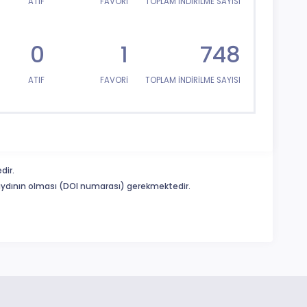
ATIF
FAVORİ
TOPLAM İNDİRİLME SAYISI
0
1
748
ATIF
FAVORİ
TOPLAM İNDİRİLME SAYISI
dir.
 kaydının olması (DOI numarası) gerekmektedir.