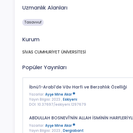
Uzmanlık Alanları
Tasavvuf
Kurum
SİVAS CUMHURİYET ÜNİVERSİTESİ
Popüler Yayınları
İbnü’l-Arabî’de Vâv Harfi ve Berzahlık Özelliği
Yazarlar:
Ayşe Mine Akar
Yayın Bilgisi: 2023 ,
Eskiyeni
DOI: 10.37697/eskiyeni.1297679
ABDULLAH BOSNEVÎ’NİN ALLAH İSMİNİN HARFLERİYLE 
Yazarlar:
Ayşe Mine Akar
Yayın Bilgisi: 2023 ,
Dergiabant