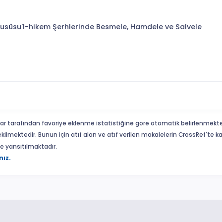
Fusûsu'l-hikem Şerhlerinde Besmele, Hamdele ve Salvele
ar tarafından favoriye eklenme istatistiğine göre otomatik belirlenmekte
ekilmektedir. Bunun için atıf alan ve atıf verilen makalelerin CrossRef'te
eme yansıtılmaktadır.
nız.