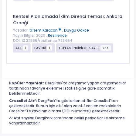
Kentsel Planlamada İklim Direnci Teması; Ankara
Örneği
Yazarlar:
Gizem Karacan
,
Duygu Gökce
Yayın Bilgisi: 2020 ,
Resilience
DOI: 10.32569/resilience.725464
ATIF
FAVORİ
TOPLAM İNDİRİLME SAYISI
1
1
7715
Popüler Yayınlar:
DergiPark'ta araştırma yapan araştırmacılar
tarafından favoriye eklenme istatistiğine göre otomatik
belirlenmektedir.
CrossRef Atıf:
DergiPark'ta gösterilen atıflar CrossRef'ten
çekilmektedir. Bunun için atıf alan ve atıf verilen makalelerin
CrossRef'te kaydının olması (DOI numarası) gerekmektedir.
^:
Atıf sayıları DergiPark tarafından belirli periyotlar ile sisteme
yansıtılmaktadır.