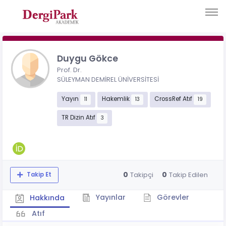
Duygu Gökce
Prof. Dr.
SÜLEYMAN DEMİREL ÜNİVERSİTESİ
Yayın
Hakemlik
CrossRef Atıf
11
13
19
TR Dizin Atıf
3
0
0
Takipçi
Takip Edilen
Takip Et
Yayınlar
Görevler
Hakkında
Atıf