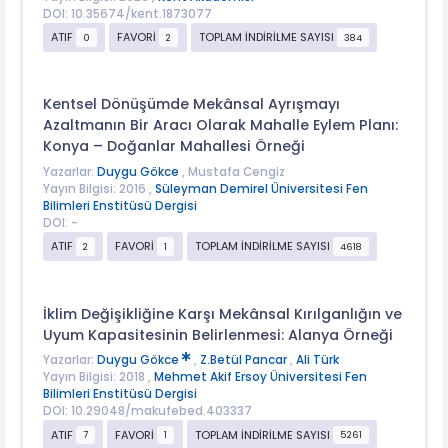
DOI: 10.35674/kent.1873077
ATIF
FAVORİ
TOPLAM İNDİRİLME SAYISI
0
2
384
Kentsel Dönüşümde Mekânsal Ayrışmayı
Azaltmanın Bir Aracı Olarak Mahalle Eylem Planı:
Konya – Doğanlar Mahallesi Örneği
Yazarlar:
Duygu Gökce
, Mustafa Cengiz
Yayın Bilgisi: 2016 ,
Süleyman Demirel Üniversitesi Fen
Bilimleri Enstitüsü Dergisi
DOI: -
ATIF
FAVORİ
TOPLAM İNDİRİLME SAYISI
2
1
4618
İklim Değişikliğine Karşı Mekânsal Kırılganlığın ve
Uyum Kapasitesinin Belirlenmesi: Alanya Örneği
Yazarlar:
Duygu Gökce
,
Z.Betül Pancar
,
Ali Türk
Yayın Bilgisi: 2018 ,
Mehmet Akif Ersoy Üniversitesi Fen
Bilimleri Enstitüsü Dergisi
DOI: 10.29048/makufebed.403337
ATIF
FAVORİ
TOPLAM İNDİRİLME SAYISI
7
1
5261