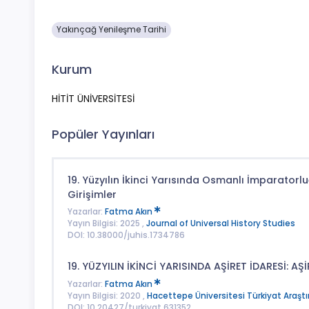
Yakınçağ Yenileşme Tarihi
Kurum
HİTİT ÜNİVERSİTESİ
Popüler Yayınları
19. Yüzyılın İkinci Yarısında Osmanlı İmparatorl
Girişimler
Yazarlar:
Fatma Akın
Yayın Bilgisi: 2025 ,
Journal of Universal History Studies
DOI: 10.38000/juhis.1734786
19. YÜZYILIN İKİNCİ YARISINDA AŞİRET İDARESİ: A
Yazarlar:
Fatma Akın
Yayın Bilgisi: 2020 ,
Hacettepe Üniversitesi Türkiyat Araşt
DOI: 10.20427/turkiyat.631352