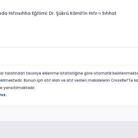
 Hıfzısıhha Eğitimi: Dr. Şükrü Kâmil’in Hıfz-ı Sıhhat
ar tarafından favoriye eklenme istatistiğine göre otomatik belirlenmekte
ekilmektedir. Bunun için atıf alan ve atıf verilen makalelerin CrossRef'te
eme yansıtılmaktadır.
nız.