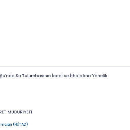
uğu’nda Su Tulumbasının İcadı ve İthalatına Yönelik
ŞİRET MÜDÜRİYETİ
ırmaları (HÜTAD)