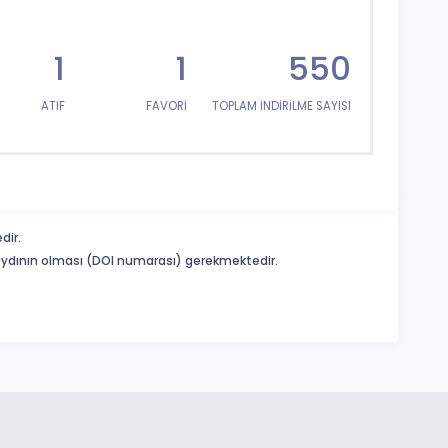
1
1
550
ATIF
FAVORİ
TOPLAM İNDİRİLME SAYISI
dir.
 kaydının olması (DOI numarası) gerekmektedir.