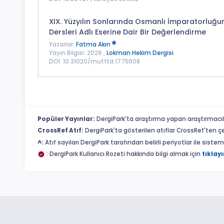
XIX. Yüzyılın Sonlarında Osmanlı İmparatorluğunda
Dersleri Adlı Eserine Dair Bir Değerlendirme
Yazarlar:
Fatma Akın
Yayın Bilgisi: 2026 ,
Lokman Hekim Dergisi
DOI: 10.31020/mutftd.1775608
Popüler Yayınlar:
DergiPark'ta araştırma yapan araştırmacıl
CrossRef Atıf:
DergiPark'ta gösterilen atıflar CrossRef'ten ç
^:
Atıf sayıları DergiPark tarafından belirli periyotlar ile sist
: DergiPark Kullanıcı Rozeti hakkında bilgi almak için
tıklayı