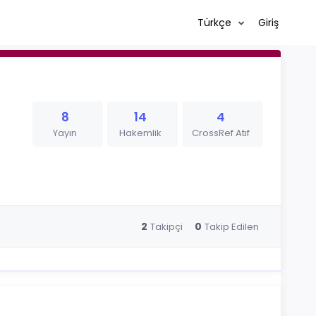
Türkçe
Giriş
8
14
4
Yayın
Hakemlik
CrossRef Atıf
2
0
Takipçi
Takip Edilen