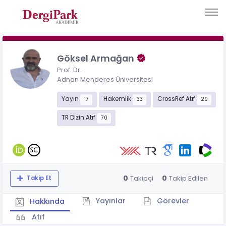
Göksel Armağan
Prof. Dr.
Adnan Menderes Üniversitesi
Yayın
Hakemlik
CrossRef Atıf
17
33
29
TR Dizin Atıf
70
0
0
Takipçi
Takip Edilen
Takip Et
Yayınlar
Görevler
Hakkında
Atıf