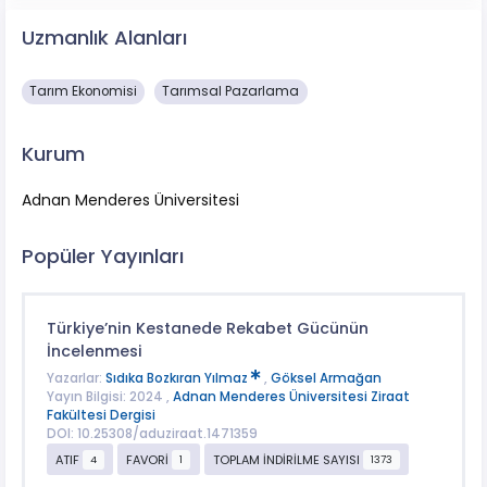
Uzmanlık Alanları
Tarım Ekonomisi
Tarımsal Pazarlama
Kurum
Adnan Menderes Üniversitesi
Popüler Yayınları
Türkiye’nin Kestanede Rekabet Gücünün
İncelenmesi
Yazarlar:
Sıdıka Bozkıran Yılmaz
,
Göksel Armağan
Yayın Bilgisi: 2024 ,
Adnan Menderes Üniversitesi Ziraat
Fakültesi Dergisi
DOI: 10.25308/aduziraat.1471359
ATIF
FAVORİ
TOPLAM İNDİRİLME SAYISI
4
1
1373