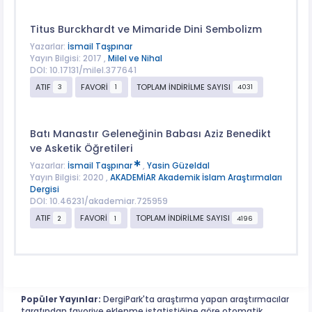
Titus Burckhardt ve Mimaride Dini Sembolizm
Yazarlar:
İsmail Taşpınar
Yayın Bilgisi: 2017 ,
Milel ve Nihal
DOI: 10.17131/milel.377641
ATIF
FAVORİ
TOPLAM İNDİRİLME SAYISI
3
1
4031
Batı Manastır Geleneğinin Babası Aziz Benedikt
ve Asketik Öğretileri
Yazarlar:
İsmail Taşpınar
,
Yasin Güzeldal
Yayın Bilgisi: 2020 ,
AKADEMİAR Akademik İslam Araştırmaları
Dergisi
DOI: 10.46231/akademiar.725959
ATIF
FAVORİ
TOPLAM İNDİRİLME SAYISI
2
1
4196
Popüler Yayınlar:
DergiPark'ta araştırma yapan araştırmacılar
tarafından favoriye eklenme istatistiğine göre otomatik