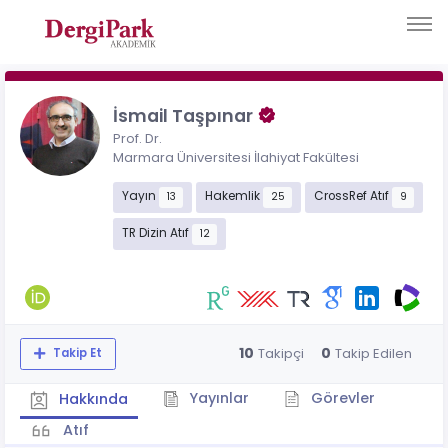
İsmail Taşpınar
Prof. Dr.
Marmara Üniversitesi İlahiyat Fakültesi
Yayın
Hakemlik
CrossRef Atıf
13
25
9
TR Dizin Atıf
12
10
0
Takipçi
Takip Edilen
Takip Et
Yayınlar
Görevler
Hakkında
Atıf