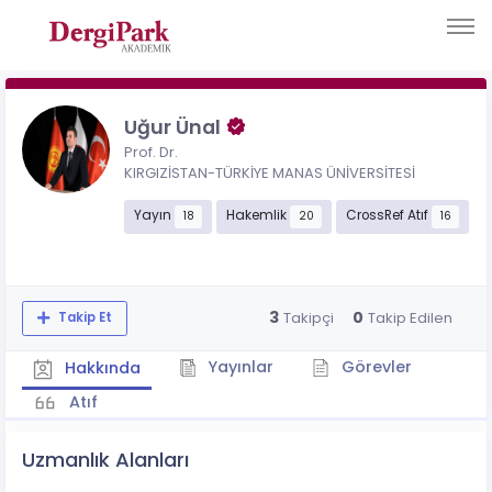
Uğur Ünal
Prof. Dr.
KIRGIZİSTAN-TÜRKİYE MANAS ÜNİVERSİTESİ
Yayın
Hakemlik
CrossRef Atıf
18
20
16
3
0
Takipçi
Takip Edilen
Takip Et
Yayınlar
Görevler
Hakkında
Atıf
Uzmanlık Alanları