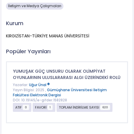
İletişim ve Medya Çalışmaları
Kurum
KIRGIZİSTAN-TÜRKİYE MANAS ÜNİVERSİTESİ
Popüler Yayınları
YUMUŞAK GÜÇ UNSURU OLARAK OLİMPİYAT
OYUNLARININ ULUSLARARASI ALGI ÜZERİNDEKİ ROLÜ
Yazarlar:
Uğur Ünal
Yayın Bilgisi: 2025 ,
Gümüşhane Üniversitesi İletişim
Fakültesi Elektronik Dergisi
DOI: 10.19145/e-gifder.1582828
ATIF
FAVORİ
TOPLAM İNDİRİLME SAYISI
0
1
620