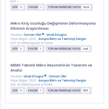
DOI: -
ATIF
FAVORİ
TOPLAM İNDİRİLME SAYISI
0
1
1909
Mikro Kiriş Uzunluğu Değişiminin Deformasyona
Etkisinin Araştırılması
Yazarlar:
Osman Ülkir
,
İshak Ertugrul
Yayın Bilgisi: 2020 ,
Avrupa Bilim ve Teknoloji Dergisi
DOI: 10.31590/ejosat.672464
ATIF
FAVORİ
TOPLAM İNDİRİLME SAYISI
3
1
1448
MEMS Tabanlı Mikro Rezonatörün Tasarımı ve
Analizi
Yazarlar:
İshak Ertugrul
,
Osman Ülkir
Yayın Bilgisi: 2020 ,
Avrupa Bilim ve Teknoloji Dergisi
DOI: 10.31590/ejosat.676368
ATIF
FAVORİ
TOPLAM İNDİRİLME SAYISI
3
1
2185