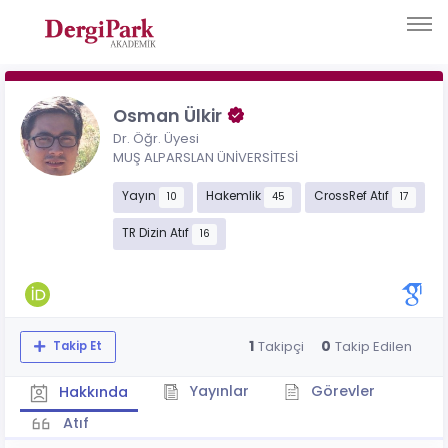
Osman Ülkir
Dr. Öğr. Üyesi
MUŞ ALPARSLAN ÜNİVERSİTESİ
Yayın
Hakemlik
CrossRef Atıf
10
45
17
TR Dizin Atıf
16
1
0
Takipçi
Takip Edilen
Takip Et
Yayınlar
Görevler
Hakkında
Atıf