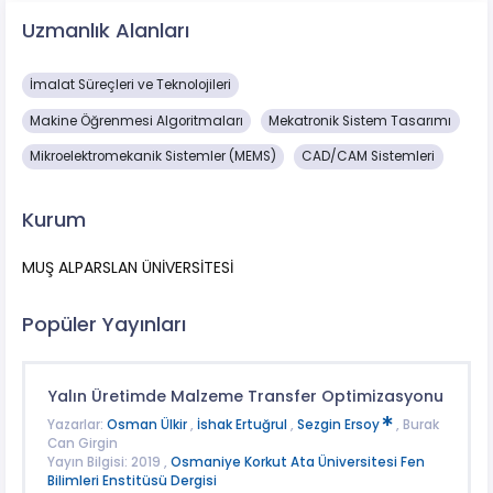
Uzmanlık Alanları
İmalat Süreçleri ve Teknolojileri
Makine Öğrenmesi Algoritmaları
Mekatronik Sistem Tasarımı
Mikroelektromekanik Sistemler (MEMS)
CAD/CAM Sistemleri
Kurum
MUŞ ALPARSLAN ÜNİVERSİTESİ
Popüler Yayınları
Yalın Üretimde Malzeme Transfer Optimizasyonu
Yazarlar:
Osman Ülkir
,
İshak Ertuğrul
,
Sezgin Ersoy
, Burak
Can Girgin
Yayın Bilgisi: 2019 ,
Osmaniye Korkut Ata Üniversitesi Fen
Bilimleri Enstitüsü Dergisi