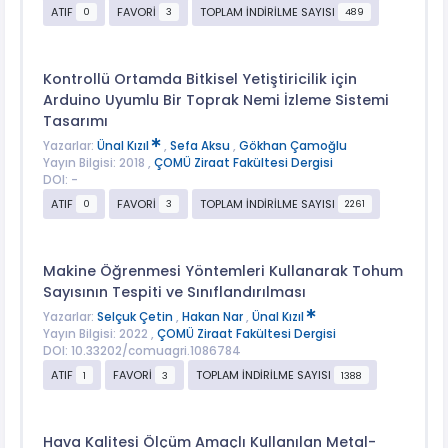
ATIF
FAVORİ
TOPLAM İNDİRİLME SAYISI
0
3
489
Kontrollü Ortamda Bitkisel Yetiştiricilik için
Arduino Uyumlu Bir Toprak Nemi İzleme Sistemi
Tasarımı
Yazarlar:
Ünal Kızıl
,
Sefa Aksu
,
Gökhan Çamoğlu
Yayın Bilgisi: 2018 ,
ÇOMÜ Ziraat Fakültesi Dergisi
DOI: -
ATIF
FAVORİ
TOPLAM İNDİRİLME SAYISI
0
3
2261
Makine Öğrenmesi Yöntemleri Kullanarak Tohum
Sayısının Tespiti ve Sınıflandırılması
Yazarlar:
Selçuk Çetin
,
Hakan Nar
,
Ünal Kızıl
Yayın Bilgisi: 2022 ,
ÇOMÜ Ziraat Fakültesi Dergisi
DOI: 10.33202/comuagri.1086784
ATIF
FAVORİ
TOPLAM İNDİRİLME SAYISI
1
3
1388
Hava Kalitesi Ölçüm Amaçlı Kullanılan Metal-