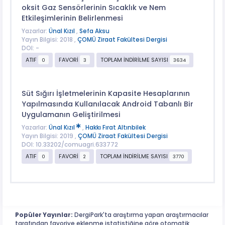
oksit Gaz Sensörlerinin Sıcaklık ve Nem
Etkileşimlerinin Belirlenmesi
Yazarlar:
Ünal Kızıl
,
Sefa Aksu
Yayın Bilgisi: 2018 ,
ÇOMÜ Ziraat Fakültesi Dergisi
DOI: -
ATIF
FAVORİ
TOPLAM İNDİRİLME SAYISI
0
3
3634
Süt Sığırı İşletmelerinin Kapasite Hesaplarının
Yapılmasında Kullanılacak Android Tabanlı Bir
Uygulamanın Geliştirilmesi
Yazarlar:
Ünal Kızıl
,
Hakkı Fırat Altınbilek
Yayın Bilgisi: 2019 ,
ÇOMÜ Ziraat Fakültesi Dergisi
DOI: 10.33202/comuagri.633772
ATIF
FAVORİ
TOPLAM İNDİRİLME SAYISI
0
2
3770
Popüler Yayınlar:
DergiPark'ta araştırma yapan araştırmacılar
tarafından favoriye eklenme istatistiğine göre otomatik