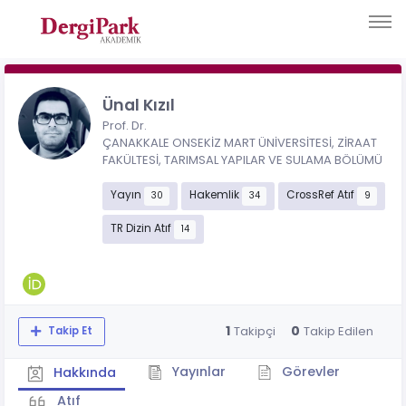
Ünal Kızıl
Prof. Dr.
ÇANAKKALE ONSEKİZ MART ÜNİVERSİTESİ, ZİRAAT
FAKÜLTESİ, TARIMSAL YAPILAR VE SULAMA BÖLÜMÜ
Yayın
Hakemlik
CrossRef Atıf
30
34
9
TR Dizin Atıf
14
1
0
Takipçi
Takip Edilen
Takip Et
Yayınlar
Görevler
Hakkında
Atıf