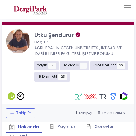
Utku Şendurur
Doç. Dr.
AĞRI İBRAHİM ÇEÇEN ÜNİVERSİTESİ, İKTİSADİ VE
İDARİ BİLİMLER FAKÜLTESİ, İŞLETME BÖLÜMÜ
Yayın
Hakemlik
CrossRef Atıf
15
11
32
TR Dizin Atıf
25
1
0
Takipçi
Takip Edilen
Takip Et
Yayınlar
Görevler
Hakkında