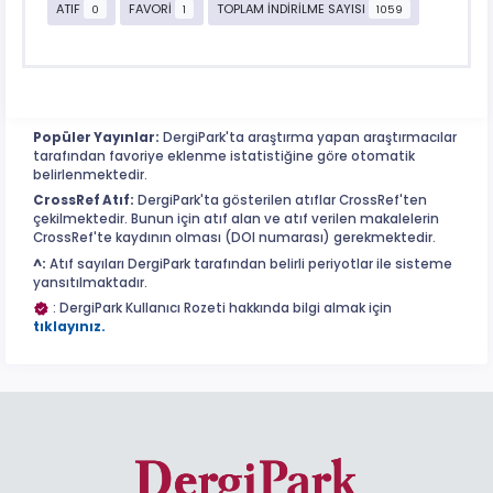
ATIF
FAVORİ
TOPLAM İNDİRİLME SAYISI
0
1
1059
Popüler Yayınlar:
DergiPark'ta araştırma yapan araştırmacılar
tarafından favoriye eklenme istatistiğine göre otomatik
belirlenmektedir.
CrossRef Atıf:
DergiPark'ta gösterilen atıflar CrossRef'ten
çekilmektedir. Bunun için atıf alan ve atıf verilen makalelerin
CrossRef'te kaydının olması (DOI numarası) gerekmektedir.
^:
Atıf sayıları DergiPark tarafından belirli periyotlar ile sisteme
yansıtılmaktadır.
: DergiPark Kullanıcı Rozeti hakkında bilgi almak için
tıklayınız.