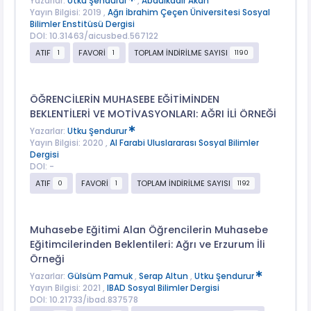
Yazarlar:
Utku Şendurur
,
Abdülkadir Akan
Yayın Bilgisi: 2019 ,
Ağrı İbrahim Çeçen Üniversitesi Sosyal
Bilimler Enstitüsü Dergisi
DOI: 10.31463/aicusbed.567122
ATIF
FAVORİ
TOPLAM İNDİRİLME SAYISI
1
1
1190
ÖĞRENCİLERİN MUHASEBE EĞİTİMİNDEN
BEKLENTİLERİ VE MOTİVASYONLARI: AĞRI İLİ ÖRNEĞİ
Yazarlar:
Utku Şendurur
Yayın Bilgisi: 2020 ,
Al Farabi Uluslararası Sosyal Bilimler
Dergisi
DOI: -
ATIF
FAVORİ
TOPLAM İNDİRİLME SAYISI
0
1
1192
Muhasebe Eğitimi Alan Öğrencilerin Muhasebe
Eğitimcilerinden Beklentileri: Ağrı ve Erzurum İli
Örneği
Yazarlar:
Gülsüm Pamuk
,
Serap Altun
,
Utku Şendurur
Yayın Bilgisi: 2021 ,
IBAD Sosyal Bilimler Dergisi
DOI: 10.21733/ibad.837578