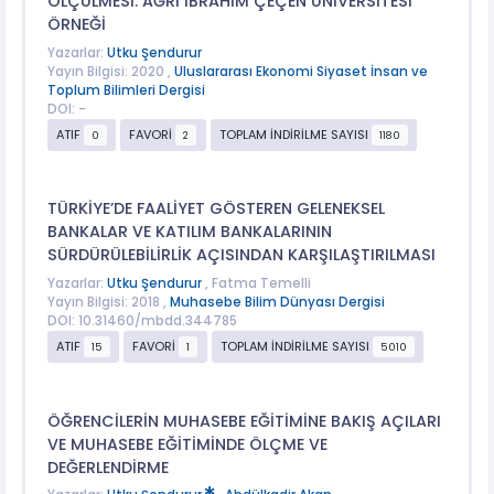
ÖLÇÜLMESİ: AĞRI İBRAHİM ÇEÇEN ÜNİVERSİTESİ
ÖRNEĞİ
Yazarlar:
Utku Şendurur
Yayın Bilgisi: 2020 ,
Uluslararası Ekonomi Siyaset İnsan ve
Toplum Bilimleri Dergisi
DOI: -
ATIF
FAVORİ
TOPLAM İNDİRİLME SAYISI
0
2
1180
TÜRKİYE’DE FAALİYET GÖSTEREN GELENEKSEL
BANKALAR VE KATILIM BANKALARININ
SÜRDÜRÜLEBİLİRLİK AÇISINDAN KARŞILAŞTIRILMASI
Yazarlar:
Utku Şendurur
, Fatma Temelli
Yayın Bilgisi: 2018 ,
Muhasebe Bilim Dünyası Dergisi
DOI: 10.31460/mbdd.344785
ATIF
FAVORİ
TOPLAM İNDİRİLME SAYISI
15
1
5010
ÖĞRENCİLERİN MUHASEBE EĞİTİMİNE BAKIŞ AÇILARI
VE MUHASEBE EĞİTİMİNDE ÖLÇME VE
DEĞERLENDİRME