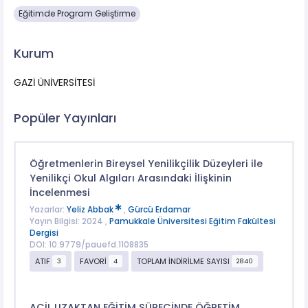
Eğitimde Program Geliştirme
Kurum
GAZİ ÜNİVERSİTESİ
Popüler Yayınları
Öğretmenlerin Bireysel Yenilikçilik Düzeyleri ile
Yenilikçi Okul Algıları Arasındaki İlişkinin
İncelenmesi
Yazarlar:
Yeliz Abbak
,
Gürcü Erdamar
Yayın Bilgisi: 2024 ,
Pamukkale Üniversitesi Eğitim Fakültesi
Dergisi
DOI: 10.9779/pauefd.1108835
ATIF
FAVORİ
TOPLAM İNDİRİLME SAYISI
3
4
2840
ACİL UZAKTAN EĞİTİM SÜRECİNDE ÖĞRETİM