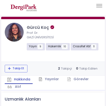
Gürcü Koç
Prof. Dr.
GAZİ ÜNİVERSİTESİ
Yayın
Hakemlik
CrossRef Atıf
9
10
11
2
0
Takipçi
Takip Edilen
Takip Et
Yayınlar
Görevler
Hakkında
Atıf
Uzmanlık Alanları