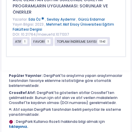
PROGRAMLARIN UYGULANMASI: SORUNLAR VE
ÖNERİLER
Yazarlar:
Eda Öz
,
Sevilay Aydemir
,
Gürcü Erdamar
Yayın Bilgisi: 2023 ,
Mehmet Akif Ersoy Üniversitesi Eğitim
Fakültesi Dergisi
DOI: 10.21764/maeuefd.1071337
ATIF
FAVORİ
TOPLAM İNDİRİLME SAYISI
1
1
1342
Popüler Yayınlar:
DergiPark'ta araştırma yapan araştırmacılar
tarafından favoriye eklenme istatistiğine göre otomatik
belirlenmektedir.
CrossRef Atıf:
DergiPark'ta gösterilen atıflar CrossRef'ten
çekilmektedir. Bunun için atıf alan ve atıf verilen makalelerin
CrossRef'te kaydının olması (DOI numarası) gerekmektedir.
^:
Atıf sayıları DergiPark tarafından belirli periyotlar ile sisteme
yansıtılmaktadır.
: DergiPark Kullanıcı Rozeti hakkında bilgi almak için
tıklayınız.