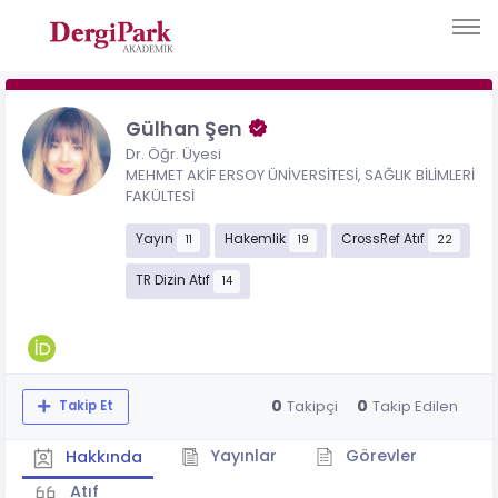
Gülhan Şen
Dr. Öğr. Üyesi
MEHMET AKİF ERSOY ÜNİVERSİTESİ, SAĞLIK BİLİMLERİ
FAKÜLTESİ
Yayın
Hakemlik
CrossRef Atıf
11
19
22
TR Dizin Atıf
14
0
0
Takipçi
Takip Edilen
Takip Et
Yayınlar
Görevler
Hakkında
Atıf