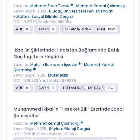
Yazarlar:
Mehmet Enes Temiz
,
Mehmet Kemal Çakmakçı
Yayın Bilgisi: 2022 ,
Uludağ Üniversitesi Fen-Edebiyat
Fakültesi Sosyal Bilimler Dergisi
DOI: 10.21550/sosbilder.982054
ATIF
FAVORİ
TOPLAM İNDİRİLME SAYISI
0
5
1992
İkbal’in Şiirlerinde Hindistan Bağlamında Batılı
Güç İngiltere Eleştirisi
Yazarlar:
Muhsin Ramazan İşsever
,
Mehmet Kemal
Çakmakçı
Yayın Bilgisi: 2021 ,
Mütefekkir
DOI: 10.30523/mutefekkir.939299
ATIF
FAVORİ
TOPLAM İNDİRİLME SAYISI
0
3
1152
Muhammed İkbal’in “Hareket Zili” Eserinde Edebi
Şahsiyetler
Yazarlar:
Mehmet Kemal Çakmakçı
Yayın Bilgisi: 2025 ,
Söylem Filoloji Dergisi
DOI: 10.29110/soylemdergi.1611802