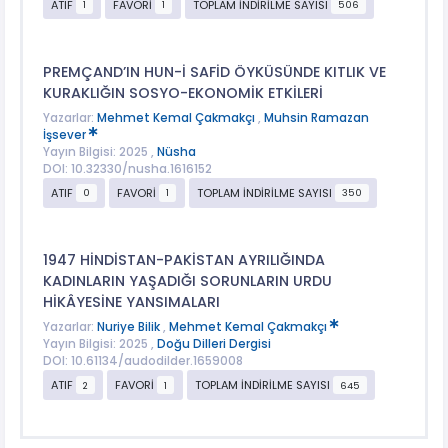
ATIF
FAVORİ
TOPLAM İNDİRİLME SAYISI
1
1
506
PREMÇAND’IN HUN-İ SAFİD ÖYKÜSÜNDE KITLIK VE
KURAKLIĞIN SOSYO-EKONOMİK ETKİLERİ
Yazarlar:
Mehmet Kemal Çakmakçı
,
Muhsin Ramazan
İşsever
Yayın Bilgisi: 2025 ,
Nüsha
DOI: 10.32330/nusha.1616152
ATIF
FAVORİ
TOPLAM İNDİRİLME SAYISI
0
1
350
1947 HİNDİSTAN-PAKİSTAN AYRILIĞINDA
KADINLARIN YAŞADIĞI SORUNLARIN URDU
HİKÂYESİNE YANSIMALARI
Yazarlar:
Nuriye Bilik
,
Mehmet Kemal Çakmakçı
Yayın Bilgisi: 2025 ,
Doğu Dilleri Dergisi
DOI: 10.61134/audodilder.1659008
ATIF
FAVORİ
TOPLAM İNDİRİLME SAYISI
2
1
645