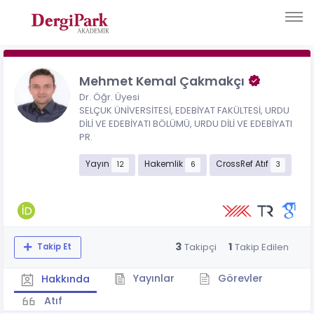
Mehmet Kemal Çakmakçı
Dr. Öğr. Üyesi
SELÇUK ÜNİVERSİTESİ, EDEBİYAT FAKÜLTESİ, URDU
DİLİ VE EDEBİYATI BÖLÜMÜ, URDU DİLİ VE EDEBİYATI
PR.
Yayın
Hakemlik
CrossRef Atıf
12
6
3
3
1
Takipçi
Takip Edilen
Takip Et
Yayınlar
Görevler
Hakkında
Atıf