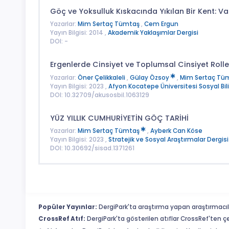
Göç ve Yoksulluk Kıskacında Yıkılan Bir Kent: V
Yazarlar:
Mim Sertaç Tümtaş
,
Cem Ergun
Yayın Bilgisi: 2014 ,
Akademik Yaklaşımlar Dergisi
DOI: -
Ergenlerde Cinsiyet ve Toplumsal Cinsiyet Rolle
Yazarlar:
Öner Çelikkaleli
,
Gülay Özsoy
,
Mim Sertaç Tü
Yayın Bilgisi: 2023 ,
Afyon Kocatepe Üniversitesi Sosyal Bili
DOI: 10.32709/akusosbil.1063129
YÜZ YILLIK CUMHURİYETİN GÖÇ TARİHİ
Yazarlar:
Mim Sertaç Tümtaş
,
Ayberk Can Köse
Yayın Bilgisi: 2023 ,
Stratejik ve Sosyal Araştırmalar Dergisi
DOI: 10.30692/sisad.1371261
Popüler Yayınlar:
DergiPark'ta araştırma yapan araştırmacıl
CrossRef Atıf:
DergiPark'ta gösterilen atıflar CrossRef'ten ç