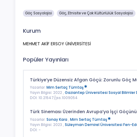
Göç Sosyolojisi
Göç, Etnisite ve Çok Kültürlülük Sosyolojisi
Kurum
MEHMET AKİF ERSOY ÜNİVERSİTESİ
Popüler Yayınları
Türkiye’ye Düzensiz Afgan Göçü: Zorunlu Göç Mü 
Yazarlar:
Mim Sertaç Tümtaş
Yayın Bilgisi: 2022 ,
Gaziantep Üniversitesi Sosyal Bilimler 
DOI: 10.21547/jss.1009054
Türk Sineması Üzerinden Avrupa’ya İşçi Göçünün 
Yazarlar:
Sonay Kara
,
Mim Sertaç Tümtaş
Yayın Bilgisi: 2023 ,
Süleyman Demirel Üniversitesi Fen-Edeb
DOI: -