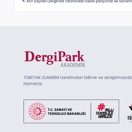
^:
Atıf sayıları DergiPark tarafından belirli periyotlar ile sist
TÜBİTAK ULAKBİM tarafından bilime ve araştırmacıla
hizmettir.