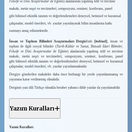
Felsefe ve Dini Araştırmalar ile Eğitim
) alanlarında yapılmış telif ve tercüme
makale, metin neşri ve tercümeleri; sempozyum, seminer, konferans, panel
gibi bilimsel etkinlik tanıtım ve değerlendirmeleri deneysel, betimsel ve kuramsal
çalışmalar; model önerileri, vb. yazılar yayınlayarak bilim insanlarına katkı
sunmayı amaç edinmektedir.
İnsan ve Toplum Bilimleri Araştırmaları Dergisi
'nde
[itobiad]
, insan ve
toplum ile ilgili sosyal bilimler (
Tarih-Kültür ve Sanat, İktisadi İdari Bilimler,
Felsefe ve Dini Araştırmalar ile Eğitim
) alanlarında yapılmış telif ve tercüme
makale, metin neşri ve tercümeleri; sempozyum, seminer, konferans, panel
gibi bilimsel etkinlik tanıtım ve değerlendirmeleri deneysel, betimsel ve kuramsal
çalışmalar; model önerileri, vb. yazılar yayınlanmaktadır.
Dergiye gönderilen makaleler daha önce herhangi bir yerde yayımlanmamış ve
yayımına karar verilmemiş olmalıdır.
Derginin yazı dili Türkçe olmakla beraber yabancı dilde yazılar da yayınlanabilir.
Yazım Kuralları
Yazım Kuralları