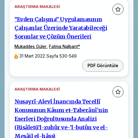
ARAŞTIRMA MAKALESI
“Evden Çalışma” Uygulamasının
Çalışanlar Üzerinde Yaratabileceği
Sorunlar ve Çözüm Önerileri
Mukaddes Güler
,
Fatma Nalbant
*
|
31 Mart 2022
|
Sayfa 530-549
PDF Görüntüle
ARAŞTIRMA MAKALESI
Nusayrî-Alevî İnancında Tecellî
Konusunun Kâsım et-Taberânî’nin
Eserleri Doğrultusunda Analizi
(Risâletü’l-zuhûr ve-’l-butûn ve el-
Mesâil el-hâss)