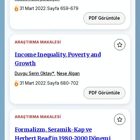
|
31 Mart 2022
|
Sayfa 659-679
PDF Görüntüle
ARAŞTIRMA MAKALESI
Income Inequality, Poverty and
Growth
Duygu Serin Oktay
*
,
Neşe Algan
|
31 Mart 2022
|
Sayfa 680-702
PDF Görüntüle
ARAŞTIRMA MAKALESI
Formalizm, Seramik-Kap ve
Herbert Read’in 1980-2000 Dönemi