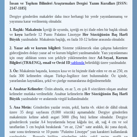
İnsan ve Toplum Bilimleri Araştırmaları Dergisi Yazım Kuralları [ISSN:
2147-1185]
Dergiye gönderilen makaleler daha önce herhangi bir yerde yayımlanmamış ve
yayımına karar verilmemiş olmalıdır.
1. Başlık: Makalenin
İçeriği ile uyumlu, içeriği en iyi ifade eden bir başlık olmalı
ve
koyu
harflerle 12 Punto Palatino Linotype
Her Sözcüğünün Baş Harfi
Büyük
yazılmalıdır. Makalenin başlığı, en fazla 10-12 kelime arasında olmalıdır.
2. Yazar adı ve kurum bilgileri:
Sisteme yüklenecek olan çalışma hakemlere
gideceğinden dolayı yazar ad ve kurum bilgileri
yazılmamalıdır. Yazı yayınlanması
için onay aldıktan sonra son şekliyle yüklenmeden önce
Ad-Soyad, Kurum
Bilgileri (TR&ENG), email ve Orcid ID
şablonda
belirtildiği üzere yazılmalıdır.
3. Öz:
Makalenin başında, konuyu kısa ve öz biçimde ifade eden ve en az 250, en
fazla 300 kelimeden oluşan Türkçe-İngilizce özet bulunmalıdır. Öz içinde,
yararlanılan kaynaklara, şekil ve çizelge numaralarına değinilmemelidir.
4. Anahtar Kelimeler:
Özün altında, en az 5, en çok 8 sözcükten oluşan anahtar
kelimeler mutlaka verilmelidir. Anahtar kelimelerin
Her Sözcüğünün Baş Harfi
Büyük
yazılmalıdır ve aralarında virgül kullanılmalıdır.
5. Ana Metin:
Gönderilen yazılar resim, şekil, harita vb. ekleri de dâhil olmak
üzere 35 dergi sayfasını (9,000 sözcük) aşmamalıdır. Dergiye gönderilen
makalenizin kelime adedi asgari 5000 (Beş bin) kelime olmalıdır. Dergiye
gönderilecek yazılar A4 boyutlarında beyaz kâğıda üst, alt, sağ 4 cm ve sol
taraflardan 5 cm boşluk bırakılarak
“en az, 12nk”
satır aralıklı, iki yana dayalı,
satır sonu tirelemesiz ve 10 punto “
Palatino Linotype
” yazı karakteri kullanılarak
yazılmalıdır.
Bununla birlikte, gönderilen tablo, şekil, resim, grafik ve