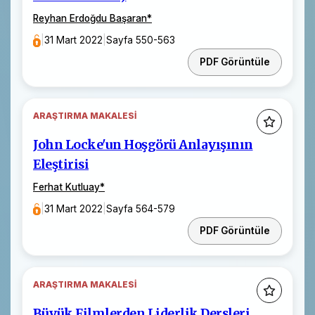
Reyhan Erdoğdu Başaran
*
|
31 Mart 2022
|
Sayfa 550-563
PDF Görüntüle
ARAŞTIRMA MAKALESI
John Locke'un Hoşgörü Anlayışının
Eleştirisi
Ferhat Kutluay
*
|
31 Mart 2022
|
Sayfa 564-579
PDF Görüntüle
ARAŞTIRMA MAKALESI
Büyük Filmlerden Liderlik Dersleri