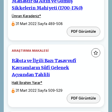
Manastır’da Altın ve Gümüş
Sikkelerin Mahiyeti (1700-1740)
Ümran Karadeniz
*
|
31 Mart 2022
|
Sayfa 489-508
PDF Görüntüle
ARAŞTIRMA MAKALESI
Râbıta ve İlgili Bazı Tasavvufî
Kavramların Sûfî Gelenek
Açısından Tahlili
Halil İbrahim Yarar
*
|
31 Mart 2022
|
Sayfa 509-529
PDF Görüntüle