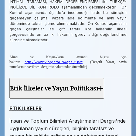
İNTİHAL TARAMASI, HAKEM DEĞERLENDİRMESİ ile TÜRKÇE-
İNGİLİZCE DİL KONTROLÜ aşamalarından geçirilmektedir. Ön
Kontrol aşamasında üç defa incelendiği halde bu süreçten
geçemeyen çalışma, yazara iade edilmekte ve aynı yayın
döneminde tekrar işleme alınmamaktadır. Ön Kontrol aşamasını
geçen çalışmalar ise çift taraflı kör hakemlik ilkesi
çerçevesinde en az iki hakemin görev aldığı
değerlendirme
sürecine alınmaktadır.
Alıntı ve Kaynakların ayrıntılı bilgisi için
bakınız.
http://www.tk.org.tr/APA/apa_2.pdf
(Değerli Yazar, sayfa
numalarının verilmesi dergimiz bakımından önemlidir)
Etik İlkeler ve Yayın Politikası
ETİK İLKELER
İnsan ve Toplum Bilimleri Araştırmaları Dergisi'nde
uygulanan yayın süreçleri, bilginin tarafsız ve