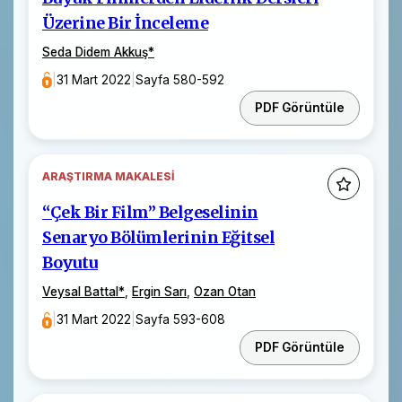
Üzerine Bir İnceleme
Seda Didem Akkuş
*
|
31 Mart 2022
|
Sayfa 580-592
PDF Görüntüle
ARAŞTIRMA MAKALESI
“Çek Bir Film” Belgeselinin
Senaryo Bölümlerinin Eğitsel
Boyutu
Veysal Battal
*
,
Ergin Sarı
,
Ozan Otan
|
31 Mart 2022
|
Sayfa 593-608
PDF Görüntüle