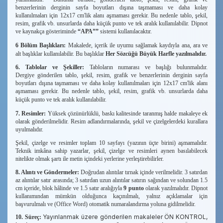
benzerlerinin derginin sayfa boyutları dışına taşmaması ve daha kolay
kullanılmaları için 12x17 cm'lik alanı aşmaması gerekir. Bu nedenle tablo, şekil,
resim, grafik vb. unsurlarda daha küçük punto ve tek aralık kullanılabilir. Dipnot
ve kaynakça gösteriminde
“APA””
sistemi kullanılacaktır.
6 Bölüm Başlıkları:
Makalede, içerik ile uyumu sağlamak kaydıyla ana, ara ve
alt başlıklar kullanılabilir. Bu başlıklar
Her Sözcüğü Büyük Harfle yazılmalıdır.
6. Tablolar ve Şekiller:
Tabloların numarası ve başlığı bulunmalıdır.
Dergiye
gönderilen tablo, şekil, resim, grafik ve benzerlerinin derginin sayfa
boyutları dışına taşmaması ve daha kolay kullanılmaları için 12x17 cm'lik alanı
aşmaması gerekir. Bu nedenle tablo, şekil, resim, grafik vb. unsurlarda daha
küçük punto ve tek aralık kullanılabilir.
7. Resimler:
Yüksek çözünürlüklü, baskı kalitesinde taranmış halde makaleye ek
olarak gönderilmelidir. Resim adlandırmalarında, şekil ve çizelgelerdeki kurallara
uyulmalıdır.
Şekil, çizelge ve resimler toplam 10 sayfayı (yazının üçte birini) aşmamalıdır.
Teknik imkâna sahip yazarlar, şekil, çizelge ve resimleri aynen basılabilecek
nitelikte olmak şartı ile metin içindeki yerlerine yerleştirebilirler.
8. Alıntı ve Göndermeler:
Doğrudan alıntılar tırnak içinde verilmelidir. 3 satırdan
az alıntılar satır arasında; 3 satırdan uzun alıntılar satırın sağından ve solundan 1.5
cm içeride, blok hâlinde ve 1.5 satır aralığıyla
9 punto
olarak yazılmalıdır. Dipnot
kullanımından mümkün olduğunca kaçınılmalı, yalnız açıklamalar için
başvurulmalı ve (Office Word) otomatik numaralandırma yoluna gidilmelidir.
Yayınlanmak üzere gönderilen makaleler ÖN KONTROL,
10. Süreç: