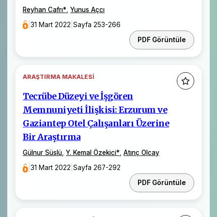
Reyhan Cafrı
*
,
Yunus Açcı
|
31 Mart 2022
|
Sayfa 253-266
PDF Görüntüle
ARAŞTIRMA MAKALESI
Tecrübe Düzeyi ve İşgören
Memnuniyeti İlişkisi: Erzurum ve
Gaziantep Otel Çalışanları Üzerine
Bir Araştırma
Gülnur Süslü
,
Y. Kemal Özekici
*
,
Atınç Olcay
|
31 Mart 2022
|
Sayfa 267-292
PDF Görüntüle