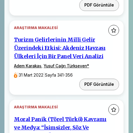
PDF Görüntüle
ARAŞTIRMA MAKALESI
Turizm Gelirlerinin Milli Gelir
Üzerindeki Etkisi: Akdeniz Havzası
Ülkeleri İçin Bir Panel Veri Analizi
Adem Karakaş
,
Yusuf Çağrı Türkseven
*
|
31 Mart 2022
|
Sayfa 341-356
PDF Görüntüle
ARAŞTIRMA MAKALESI
Moral Panik (Törel Türkü) Kavramı
ve Medya: “İsimsizler, Söz Ve