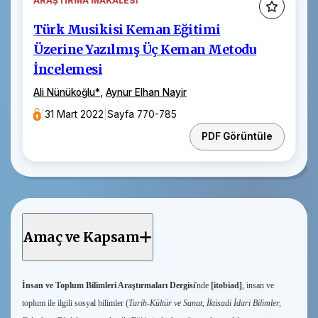
ARAŞTIRMA MAKALESI
Türk Musikisi Keman Eğitimi
Üzerine Yazılmış Üç Keman Metodu
İncelemesi
Ali Nünükoğlu
*
,
Aynur Elhan Nayir
|
31 Mart 2022
|
Sayfa 770-785
PDF Görüntüle
Amaç ve Kapsam
İnsan ve Toplum Bilimleri Araştırmaları Dergisi
'nde
[itobiad]
, insan ve
toplum ile ilgili sosyal bilimler (
Tarih-Kültür ve Sanat, İktisadi İdari Bilimler,