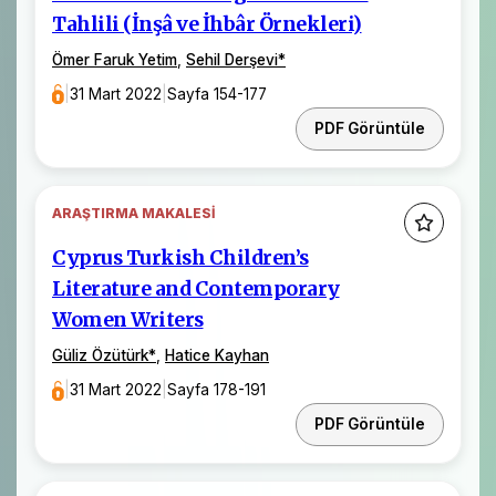
Tahlili (İnşâ ve İhbâr Örnekleri)
Ömer Faruk Yetim
,
Sehil Derşevi
*
|
31 Mart 2022
|
Sayfa 154-177
PDF Görüntüle
ARAŞTIRMA MAKALESI
Cyprus Turkish Children’s
Literature and Contemporary
Women Writers
Güliz Özütürk
*
,
Hatice Kayhan
|
31 Mart 2022
|
Sayfa 178-191
PDF Görüntüle