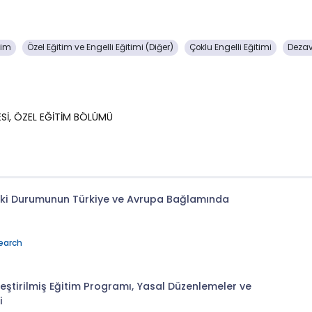
tim
Özel Eğitim ve Engelli Eğitimi (Diğer)
Çoklu Engelli Eğitimi
Dezav
ESİ, ÖZEL EĞİTİM BÖLÜMÜ
aki Durumunun Türkiye ve Avrupa Bağlamında
earch
leştirilmiş Eğitim Programı, Yasal Düzenlemeler ve
i