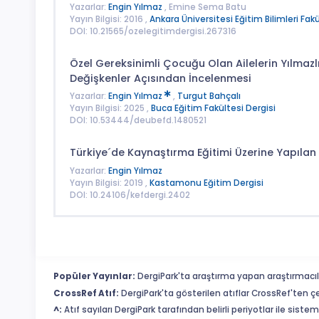
Yazarlar:
Engin Yılmaz
, Emine Sema Batu
Yayın Bilgisi: 2016 ,
Ankara Üniversitesi Eğitim Bilimleri Fak
DOI: 10.21565/ozelegitimdergisi.267316
Özel Gereksinimli Çocuğu Olan Ailelerin Yılmazlı
Değişkenler Açısından İncelenmesi
Yazarlar:
Engin Yılmaz
,
Turgut Bahçalı
Yayın Bilgisi: 2025 ,
Buca Eğitim Fakültesi Dergisi
DOI: 10.53444/deubefd.1480521
Türkiye´de Kaynaştırma Eğitimi Üzerine Yapılan Y
Yazarlar:
Engin Yılmaz
Yayın Bilgisi: 2019 ,
Kastamonu Eğitim Dergisi
DOI: 10.24106/kefdergi.2402
Popüler Yayınlar:
DergiPark'ta araştırma yapan araştırmacıl
CrossRef Atıf:
DergiPark'ta gösterilen atıflar CrossRef'ten ç
^:
Atıf sayıları DergiPark tarafından belirli periyotlar ile sist