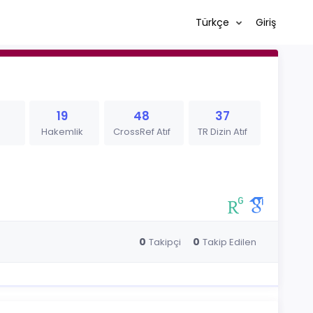
Türkçe
Giriş
19
48
37
Hakemlik
CrossRef Atıf
TR Dizin Atıf
0
0
Takipçi
Takip Edilen