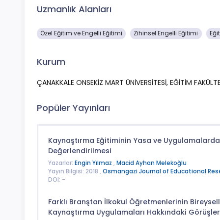
Uzmanlık Alanları
Özel Eğitim ve Engelli Eğitimi
Zihinsel Engelli Eğitimi
Eği
Kurum
ÇANAKKALE ONSEKİZ MART ÜNİVERSİTESİ, EĞİTİM FAKÜLT
Popüler Yayınları
Kaynaştırma Eğitiminin Yasa ve Uygulamalard
Değerlendirilmesi
Yazarlar:
Engin Yılmaz
,
Macid Ayhan Melekoğlu
Yayın Bilgisi: 2018 ,
Osmangazi Journal of Educational Res
DOI: -
Farklı Branştan İlkokul Öğretmenlerinin Bireysel
Kaynaştırma Uygulamaları Hakkındaki Görüşler