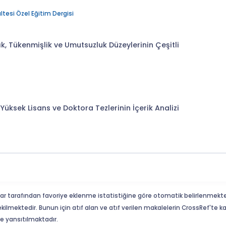
ültesi Özel Eğitim Dergisi
k, Tükenmişlik ve Umutsuzluk Düzeylerinin Çeşitli
üksek Lisans ve Doktora Tezlerinin İçerik Analizi
ar tarafından favoriye eklenme istatistiğine göre otomatik belirlenmekte
ekilmektedir. Bunun için atıf alan ve atıf verilen makalelerin CrossRef'te
eme yansıtılmaktadır.