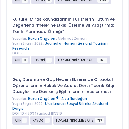
Kültürel Miras Kaynaklarının Turistlerin Tutum ve
Değerlendirmelerine Etkisi Üzerine Bir Araştırma:
Tarihi Yarımada Örneği*
Yazarlar:
Hakan Öngören
, Mehmet Zaman
Yayın Bilgisi: 2022 ,
Journal of Humanities and Tourism
Research
DOI: -
ATIF
FAVORİ
TOPLAM İNDİRİLME SAYISI
0
3
1829
Göç Durumu ve Göç Nedeni Ekseninde Ortaokul
Öğrencilerinin Hukuk Ve Adalet Dersi Teorik Bilgi
Düzeyleri Ve Davranış Eğilimlerinin İncelenmesi
Yazarlar:
Hakan Öngören
,
Arzu Nurdoğan
Yayın Bilgisi: 2022 ,
Uluslararası Sosyal Bilimler Akademi
Dergisi
DOI: 10.47994/usbad.1119319
ATIF
FAVORİ
TOPLAM İNDİRİLME SAYISI
1
1
787