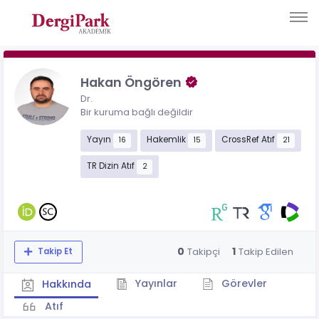
Hakan Öngören
Dr.
Bir kuruma bağlı değildir
Yayın
Hakemlik
CrossRef Atıf
16
15
21
TR Dizin Atıf
2
0
1
Takipçi
Takip Edilen
Takip Et
Yayınlar
Görevler
Hakkında
Atıf