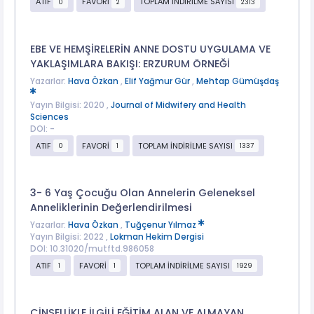
ATIF
FAVORİ
TOPLAM İNDİRİLME SAYISI
0
2
2313
EBE VE HEMŞİRELERİN ANNE DOSTU UYGULAMA VE
YAKLAŞIMLARA BAKIŞI: ERZURUM ÖRNEĞİ
Yazarlar:
Hava Özkan
,
Elif Yağmur Gür
,
Mehtap Gümüşdaş
Yayın Bilgisi: 2020 ,
Journal of Midwifery and Health
Sciences
DOI: -
ATIF
FAVORİ
TOPLAM İNDİRİLME SAYISI
0
1
1337
3- 6 Yaş Çocuğu Olan Annelerin Geleneksel
Anneliklerinin Değerlendirilmesi
Yazarlar:
Hava Özkan
,
Tuğçenur Yılmaz
Yayın Bilgisi: 2022 ,
Lokman Hekim Dergisi
DOI: 10.31020/mutftd.986058
ATIF
FAVORİ
TOPLAM İNDİRİLME SAYISI
1
1
1929
CİNSELLİKLE İLGİLİ EĞİTİM ALAN VE ALMAYAN