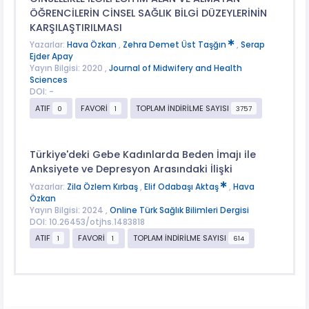
ÖĞRENCİLERİN CİNSEL SAĞLIK BİLGİ DÜZEYLERİNİN
KARŞILAŞTIRILMASI
Yazarlar:
Hava Özkan
,
Zehra Demet Üst Taşğın
,
Serap
Ejder Apay
Yayın Bilgisi: 2020 ,
Journal of Midwifery and Health
Sciences
DOI: -
ATIF
FAVORİ
TOPLAM İNDİRİLME SAYISI
0
1
3757
Türkiye'deki Gebe Kadınlarda Beden İmajı ile
Anksiyete ve Depresyon Arasındaki İlişki
Yazarlar:
Zila Özlem Kırbaş
,
Elif Odabaşı Aktaş
,
Hava
Özkan
Yayın Bilgisi: 2024 ,
Online Türk Sağlık Bilimleri Dergisi
DOI: 10.26453/otjhs.1483818
ATIF
FAVORİ
TOPLAM İNDİRİLME SAYISI
1
1
614