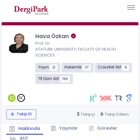
Hava Özkan
Prof. Dr.
ATATURK UNIVERSITY, FACULTY OF HEALTH
SCIENCES
Yayın
Hakemlik
CrossRef Atıf
21
37
8
TR Dizin Atıf
199
3
0
Takipçi
Takip Edilen
Takip Et
Yayınlar
Görevler
Hakkında
Atıf