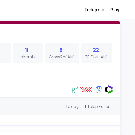
Türkçe
Giriş
11
6
22
Hakemlik
CrossRef Atıf
TR Dizin Atıf
1
1
Takipçi
Takip Edilen