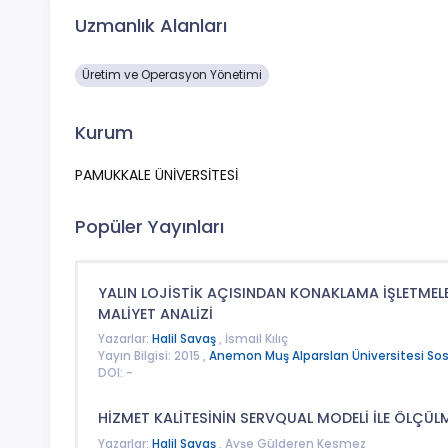
Uzmanlık Alanları
Üretim ve Operasyon Yönetimi
Kurum
PAMUKKALE ÜNİVERSİTESİ
Popüler Yayınları
YALIN LOJİSTİK AÇISINDAN KONAKLAMA İŞLETMELER
MALİYET ANALİZİ
Yazarlar:
Halil Savaş
, İsmail Kılıç
Yayın Bilgisi: 2015 ,
Anemon Muş Alparslan Üniversitesi Sosya
DOI: -
HİZMET KALİTESİNİN SERVQUAL MODELİ İLE ÖLÇÜLM
Yazarlar:
Halil Savaş
, Ayşe Gülderen Kesmez