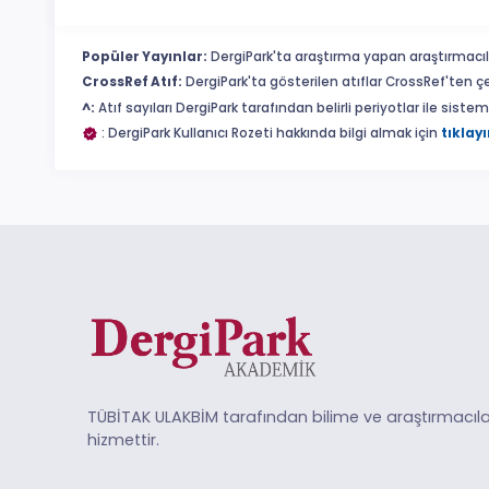
Popüler Yayınlar:
DergiPark'ta araştırma yapan araştırmacıl
CrossRef Atıf:
DergiPark'ta gösterilen atıflar CrossRef'ten ç
^:
Atıf sayıları DergiPark tarafından belirli periyotlar ile sist
: DergiPark Kullanıcı Rozeti hakkında bilgi almak için
tıklayı
TÜBİTAK ULAKBİM tarafından bilime ve araştırmacıla
hizmettir.