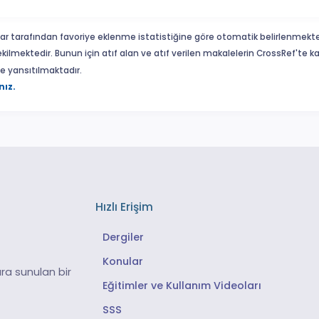
ar tarafından favoriye eklenme istatistiğine göre otomatik belirlenmekte
ekilmektedir. Bunun için atıf alan ve atıf verilen makalelerin CrossRef'te
eme yansıtılmaktadır.
nız.
Hızlı Erişim
Dergiler
Konular
ra sunulan bir
Eğitimler ve Kullanım Videoları
SSS