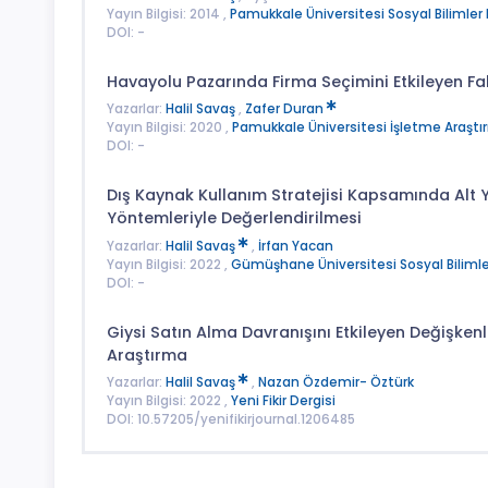
Yayın Bilgisi: 2014 ,
Pamukkale Üniversitesi Sosyal Bilimler 
DOI: -
Havayolu Pazarında Firma Seçimini Etkileyen Fak
Yazarlar:
Halil Savaş
,
Zafer Duran
Yayın Bilgisi: 2020 ,
Pamukkale Üniversitesi İşletme Araştır
DOI: -
Dış Kaynak Kullanım Stratejisi Kapsamında Alt 
Yöntemleriyle Değerlendirilmesi
Yazarlar:
Halil Savaş
,
İrfan Yacan
Yayın Bilgisi: 2022 ,
Gümüşhane Üniversitesi Sosyal Bilimle
DOI: -
Giysi Satın Alma Davranışını Etkileyen Değişken
Araştırma
Yazarlar:
Halil Savaş
,
Nazan Özdemir- Öztürk
Yayın Bilgisi: 2022 ,
Yeni Fikir Dergisi
DOI: 10.57205/yenifikirjournal.1206485