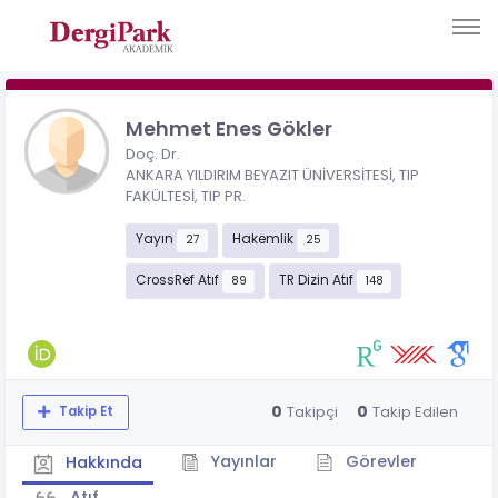
Mehmet Enes Gökler
Doç. Dr.
ANKARA YILDIRIM BEYAZIT ÜNİVERSİTESİ, TIP
FAKÜLTESİ, TIP PR.
Yayın
Hakemlik
27
25
CrossRef Atıf
TR Dizin Atıf
89
148
0
0
Takipçi
Takip Edilen
Takip Et
Yayınlar
Görevler
Hakkında
Atıf