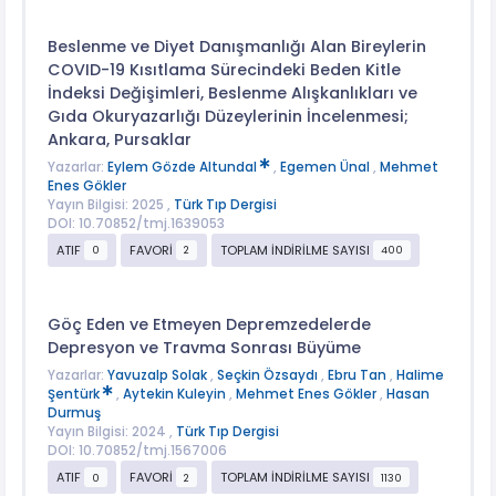
Beslenme ve Diyet Danışmanlığı Alan Bireylerin
COVID-19 Kısıtlama Sürecindeki Beden Kitle
İndeksi Değişimleri, Beslenme Alışkanlıkları ve
Gıda Okuryazarlığı Düzeylerinin İncelenmesi;
Ankara, Pursaklar
Yazarlar:
Eylem Gözde Altundal
,
Egemen Ünal
,
Mehmet
Enes Gökler
Yayın Bilgisi: 2025 ,
Türk Tıp Dergisi
DOI: 10.70852/tmj.1639053
ATIF
FAVORİ
TOPLAM İNDİRİLME SAYISI
0
2
400
Göç Eden ve Etmeyen Depremzedelerde
Depresyon ve Travma Sonrası Büyüme
Yazarlar:
Yavuzalp Solak
,
Seçkin Özsaydı
,
Ebru Tan
,
Halime
Şentürk
,
Aytekin Kuleyin
,
Mehmet Enes Gökler
,
Hasan
Durmuş
Yayın Bilgisi: 2024 ,
Türk Tıp Dergisi
DOI: 10.70852/tmj.1567006
ATIF
FAVORİ
TOPLAM İNDİRİLME SAYISI
0
2
1130