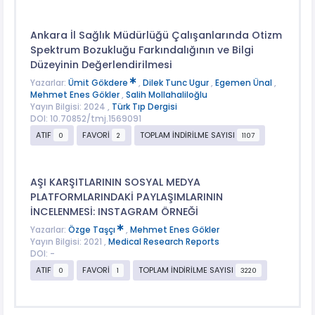
Ankara İl Sağlık Müdürlüğü Çalışanlarında Otizm
Spektrum Bozukluğu Farkındalığının ve Bilgi
Düzeyinin Değerlendirilmesi
Yazarlar:
Ümit Gökdere
,
Dilek Tunc Ugur
,
Egemen Ünal
,
Mehmet Enes Gökler
,
Salih Mollahaliloğlu
Yayın Bilgisi: 2024 ,
Türk Tıp Dergisi
DOI: 10.70852/tmj.1569091
ATIF
FAVORİ
TOPLAM İNDİRİLME SAYISI
0
2
1107
AŞI KARŞITLARININ SOSYAL MEDYA
PLATFORMLARINDAKİ PAYLAŞIMLARININ
İNCELENMESİ: INSTAGRAM ÖRNEĞİ
Yazarlar:
Özge Taşçı
,
Mehmet Enes Gökler
Yayın Bilgisi: 2021 ,
Medical Research Reports
DOI: -
ATIF
FAVORİ
TOPLAM İNDİRİLME SAYISI
0
1
3220