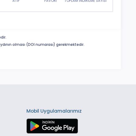
ATIF
FAVORİ
TOPLAM İNDİRİLME SAYISI
dir.
 kaydının olması (DOI numarası) gerekmektedir.
Mobil Uygulamalarımız