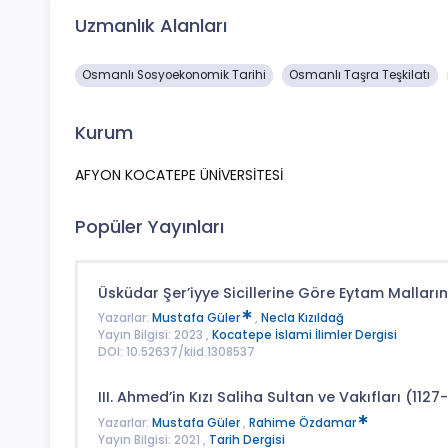
Uzmanlık Alanları
Osmanlı Sosyoekonomik Tarihi
Osmanlı Taşra Teşkilatı
Kurum
AFYON KOCATEPE ÜNİVERSİTESİ
Popüler Yayınları
Üsküdar Şer’iyye Sicillerine Göre Eytam Malların
Yazarlar:
Mustafa Güler
,
Necla Kızıldağ
Yayın Bilgisi: 2023 ,
Kocatepe İslami İlimler Dergisi
DOI: 10.52637/kiid.1308537
III. Ahmed’in Kızı Saliha Sultan ve Vakıfları (1127
Yazarlar:
Mustafa Güler
,
Rahime Özdamar
Yayın Bilgisi: 2021 ,
Tarih Dergisi