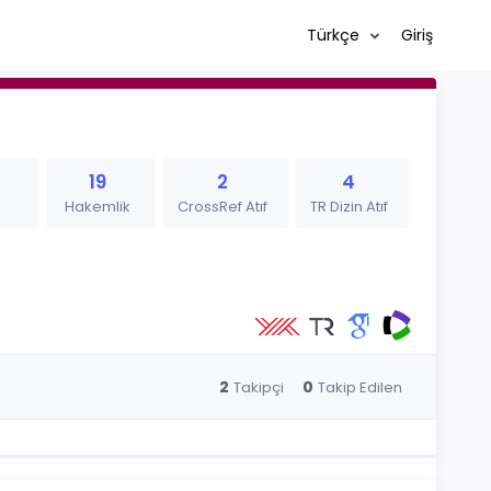
Türkçe
Giriş
19
2
4
Hakemlik
CrossRef Atıf
TR Dizin Atıf
2
0
Takipçi
Takip Edilen