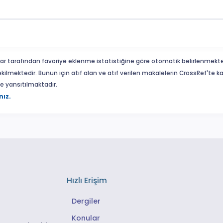
ar tarafından favoriye eklenme istatistiğine göre otomatik belirlenmekte
ekilmektedir. Bunun için atıf alan ve atıf verilen makalelerin CrossRef'te
eme yansıtılmaktadır.
nız.
Hızlı Erişim
Dergiler
Konular