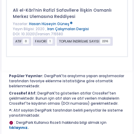
Ali el-Kârî’nin Rafizî Safavîlere İlişkin Osmanlı
Merkez Ulemasına Reddiyesi
Yazarlar:
Hasan Hüseyin Güneş
Yayın Bilgisi: 2020 ,
İran Çalışmaları Dergisi
DOI: 10.33201/iranian.715580
ATIF
FAVORİ
TOPLAM İNDİRİLME SAYISI
0
1
2216
Popüler Yayınlar:
DergiPark'ta araştırma yapan araştırmacılar
tarafından favoriye eklenme istatistiğine göre otomatik
belirlenmektedir.
CrossRef Atıf:
DergiPark'ta gösterilen atıflar CrossRef'ten
çekilmektedir. Bunun için atıf alan ve atıf verilen makalelerin
CrossRef'te kaydının olması (DOI numarası) gerekmektedir.
^:
Atıf sayıları DergiPark tarafından belirli periyotlar ile sisteme
yansıtılmaktadır.
: DergiPark Kullanıcı Rozeti hakkında bilgi almak için
tıklayınız.