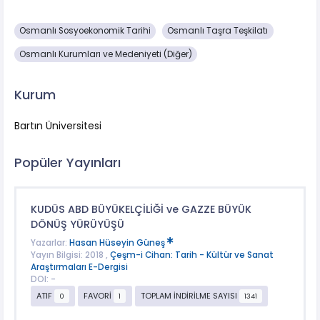
Osmanlı Sosyoekonomik Tarihi
Osmanlı Taşra Teşkilatı
Osmanlı Kurumları ve Medeniyeti (Diğer)
Kurum
Bartın Üniversitesi
Popüler Yayınları
KUDÜS ABD BÜYÜKELÇİLİĞİ ve GAZZE BÜYÜK
DÖNÜŞ YÜRÜYÜŞÜ
Yazarlar:
Hasan Hüseyin Güneş
Yayın Bilgisi: 2018 ,
Çeşm-i Cihan: Tarih - Kültür ve Sanat
Araştırmaları E-Dergisi
DOI: -
ATIF
FAVORİ
TOPLAM İNDİRİLME SAYISI
0
1
1341