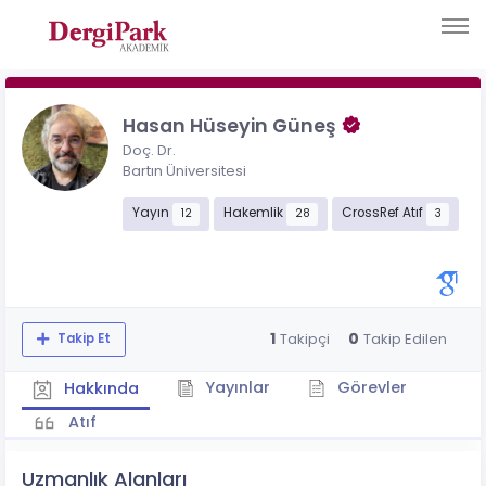
Hasan Hüseyin Güneş
Doç. Dr.
Bartın Üniversitesi
Yayın
Hakemlik
CrossRef Atıf
12
28
3
1
0
Takipçi
Takip Edilen
Takip Et
Yayınlar
Görevler
Hakkında
Atıf
Uzmanlık Alanları