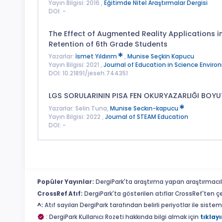
Yayın Bilgisi: 2016 ,
Eğitimde Nitel Araştırmalar Dergisi
DOI: -
The Effect of Augmented Reality Applications
Retention of 6th Grade Students
Yazarlar:
İsmet Yıldırım
,
Munise Seçkin Kapucu
Yayın Bilgisi: 2021 ,
Journal of Education in Science Envir
DOI: 10.21891/jeseh.744351
LGS SORULARININ PISA FEN OKURYAZARLIĞI BOYU
Yazarlar: Selin Tuna,
Munise Seckın-kapucu
Yayın Bilgisi: 2022 ,
Journal of STEAM Education
DOI: -
Popüler Yayınlar:
DergiPark'ta araştırma yapan araştırmacıl
CrossRef Atıf:
DergiPark'ta gösterilen atıflar CrossRef'ten ç
^:
Atıf sayıları DergiPark tarafından belirli periyotlar ile sist
: DergiPark Kullanıcı Rozeti hakkında bilgi almak için
tıklayı