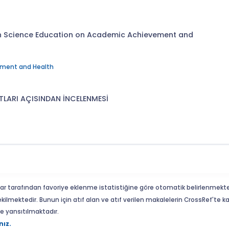
 in Science Education on Academic Achievement and
onment and Health
TLARI AÇISINDAN İNCELENMESİ
ar tarafından favoriye eklenme istatistiğine göre otomatik belirlenmekte
ekilmektedir. Bunun için atıf alan ve atıf verilen makalelerin CrossRef'te
eme yansıtılmaktadır.
nız.