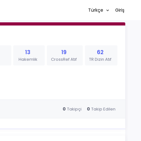
Türkçe
Giriş
13
19
62
Hakemlik
CrossRef Atıf
TR Dizin Atıf
0
0
Takipçi
Takip Edilen