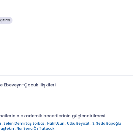
ğitimi
 Ebeveyn-Çocuk İlişkileri
cilerinin akademik becerilerinin güçlendirilmesi
u
,
Selen Demirtaş Zorbaz
,
Halil Uzun
,
Utku Beyazıt
,
S. Seda Bapoğlu
Taştekin
,
Nur Sena Öz Tatacak