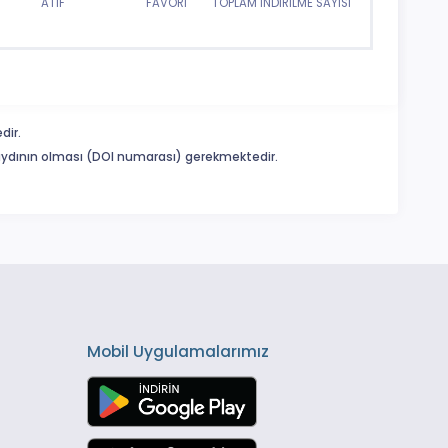
ATIF
FAVORİ
TOPLAM İNDİRİLME SAYISI
dir.
 kaydının olması (DOI numarası) gerekmektedir.
Mobil Uygulamalarımız