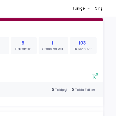
Türkçe
Giriş
8
1
103
Hakemlik
CrossRef Atıf
TR Dizin Atıf
0
0
Takipçi
Takip Edilen