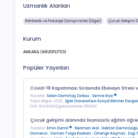
Uzmanlık Alanları
Rehberlik ve Psikolojik Danışmanlık (Diğer)
Çocuk Gelişimi E
Kurum
ANKARA ÜNİVERSİTESİ
Popüler Yayınları
Covid-19 Kapanması Sırasında Ebeveyn Stresi ve
Yazarlar:
Selen Demirtaş Zorbaz
,
Semra Kiye
Yayın Bilgisi: 2023 ,
Iğdır Üniversitesi Sosyal Bilimler Dergisi
DOI: 10.54600/igdirsosbilder.1250110
Çocuk gelişimi alanında lisansüstü eğitim öğren
Yazarlar:
Emin Demir
,
Neriman Aral
,
Haktan Demircioğl
Dümenci
,
Osman Tolga Kaskati
,
Cihangir Kaçmaz
,
Ezgi 