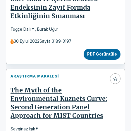
Endeksinin Zayıf Formda
Etkinliğinin Sınanması
*
Tuğçe Dallı
,
Burak Uğur
30 Eylül 2022
Sayfa 3189-3197
PDF Görüntüle
ARAŞTIRMA MAKALESI
The Myth of the
Environmental Kuznets Curve:
Second Generation Panel
Approach for MIST Countries
*
Sevginaz Işık