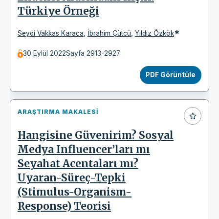
Türkiye Örneği
*
Seydi Vakkas Karaca
,
İbrahim Çütcü
,
Yıldız Özkök
30 Eylül 2022
Sayfa 2913-2927
PDF Görüntüle
ARAŞTIRMA MAKALESI
Hangisine Güvenirim? Sosyal
Medya Influencer’ları mı
Seyahat Acentaları mı?
Uyaran-Süreç-Tepki
(Stimulus-Organism-
Response) Teorisi