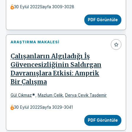
30 Eylül 2022
Sayfa 3009-3028
PDF Görüntüle
ARAŞTIRMA MAKALESI
Çalışanların Algıladığı İş
Güvencesizliğinin Saldırgan
Davranışlara Etkisi: Amprik
Bir Çalışma
*
Gül Çıkmaz
,
Mazlum Çelik
,
Derya Çevik Taşdemir
30 Eylül 2022
Sayfa 3029-3041
PDF Görüntüle