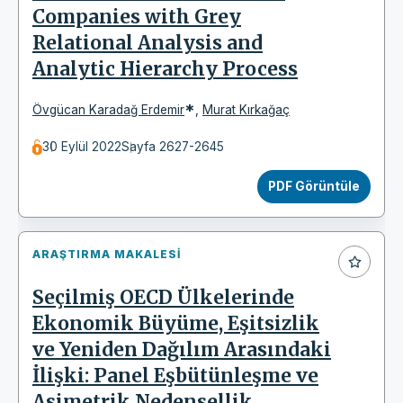
Companies with Grey
Relational Analysis and
Analytic Hierarchy Process
*
Övgücan Karadağ Erdemir
,
Murat Kırkağaç
30 Eylül 2022
Sayfa 2627-2645
PDF Görüntüle
ARAŞTIRMA MAKALESI
Seçilmiş OECD Ülkelerinde
Ekonomik Büyüme, Eşitsizlik
ve Yeniden Dağılım Arasındaki
İlişki: Panel Eşbütünleşme ve
Asimetrik Nedensellik