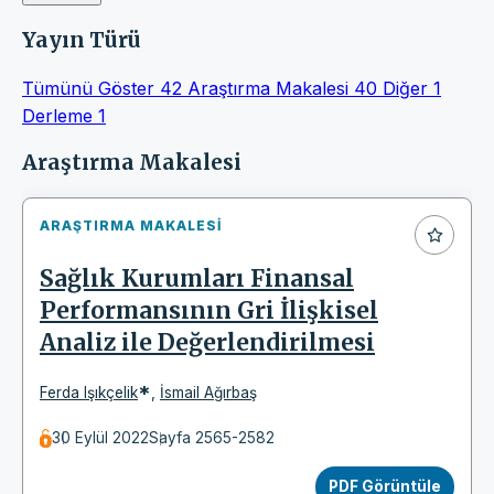
Yayın Türü
Tümünü Göster
42
Araştırma Makalesi
40
Diğer
1
Derleme
1
Makaleler
Araştırma Makalesi
ARAŞTIRMA MAKALESI
Sağlık Kurumları Finansal
Performansının Gri İlişkisel
Analiz ile Değerlendirilmesi
*
Ferda Işıkçelik
,
İsmail Ağırbaş
30 Eylül 2022
Sayfa 2565-2582
PDF Görüntüle