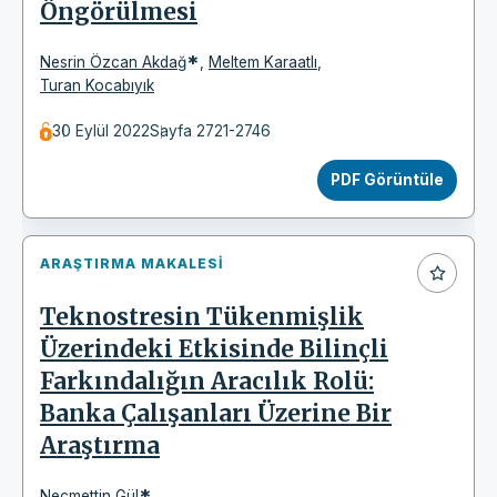
Öngörülmesi
*
Nesrin Özcan Akdağ
,
Meltem Karaatlı
,
Turan Kocabıyık
30 Eylül 2022
Sayfa 2721-2746
PDF Görüntüle
ARAŞTIRMA MAKALESI
Teknostresin Tükenmişlik
Üzerindeki Etkisinde Bilinçli
Farkındalığın Aracılık Rolü:
Banka Çalışanları Üzerine Bir
Araştırma
*
Necmettin Gül