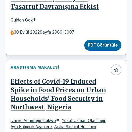
Tasarruf Davranışına Etkisi
*
Gulden Gok
30 Eylül 2022
Sayfa 2989-3007
PDF Görüntüle
ARAŞTIRMA MAKALESI
Effects of Covid-19 Induced
Spike in Food Prices on Urban
Households’ Food Security in
Northwest, Nigeria
*
Danıel Acheneje Idakwo
,
Yusuf Usman Oladimeji
,
Ayo Fatimoh Ayanlere
,
Aisha Simbiat Hussaını