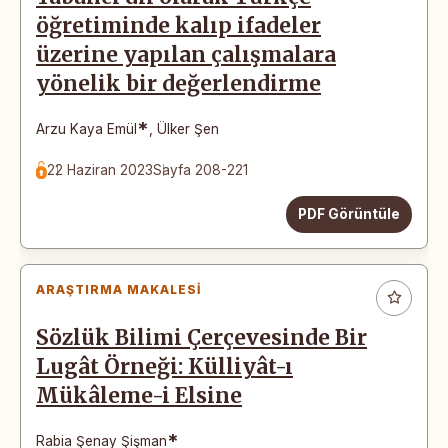
öğretiminde kalıp ifadeler
üzerine yapılan çalışmalara
yönelik bir değerlendirme
*
Arzu Kaya Emül
,
Ülker Şen
22 Haziran 2023
Sayfa 208-221
PDF Görüntüle
ARAŞTIRMA MAKALESI
Sözlük Bilimi Çerçevesinde Bir
Lugât Örneği: Külliyât-ı
Mükâleme-i Elsine
*
Rabia Şenay Şişman