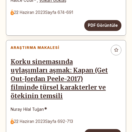
*
Hatice Özdil
,
Volkan Göktaş
22 Haziran 2023
Sayfa 674-691
PDF Görüntüle
ARAŞTIRMA MAKALESI
Korku sinemasında
uylaşımları aşmak: Kapan (Get
Out-Jordan Peele-2017)
filminde türsel karakterler ve
ötekinin temsili
*
Nuray Hilal Tuğan
22 Haziran 2023
Sayfa 692-713