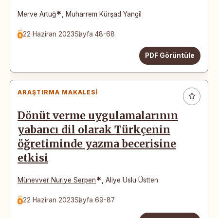
*
Merve Artuğ
,
Muharrem Kürşad Yangil
22 Haziran 2023
Sayfa 48-68
PDF Görüntüle
ARAŞTIRMA MAKALESI
Dönüt verme uygulamalarının
yabancı dil olarak Türkçenin
öğretiminde yazma becerisine
etkisi
*
Münevver Nuriye Serpen
,
Aliye Uslu Üstten
22 Haziran 2023
Sayfa 69-87