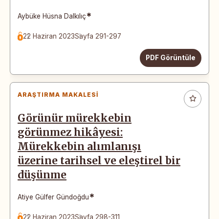
*
Aybüke Hüsna Dalkılıç
22 Haziran 2023
Sayfa 291-297
PDF Görüntüle
ARAŞTIRMA MAKALESI
Görünür mürekkebin
görünmez hikâyesi:
Mürekkebin alımlanışı
üzerine tarihsel ve eleştirel bir
düşünme
*
Atiye Gülfer Gündoğdu
22 Haziran 2023
Sayfa 298-311