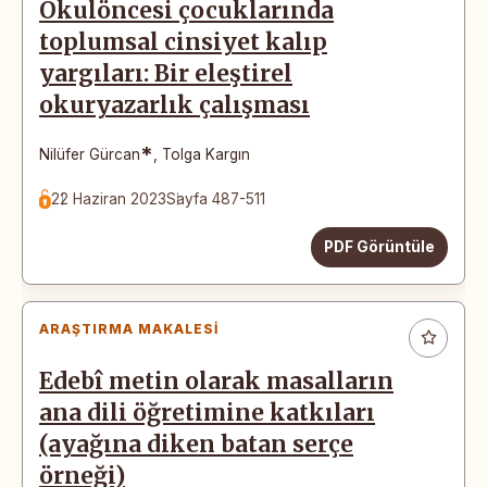
Okulöncesi çocuklarında
toplumsal cinsiyet kalıp
yargıları: Bir eleştirel
okuryazarlık çalışması
*
Nilüfer Gürcan
,
Tolga Kargın
22 Haziran 2023
Sayfa 487-511
PDF Görüntüle
ARAŞTIRMA MAKALESI
Edebî metin olarak masalların
ana dili öğretimine katkıları
(ayağına diken batan serçe
örneği)