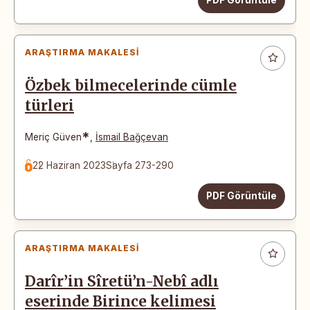
ARAŞTIRMA MAKALESI
Özbek bilmecelerinde cümle
türleri
*
Meriç Güven
,
İsmail Bağçevan
22 Haziran 2023
Sayfa 273-290
PDF Görüntüle
ARAŞTIRMA MAKALESI
Darîr’in Sîretü’n-Nebî adlı
eserinde Birince kelimesi