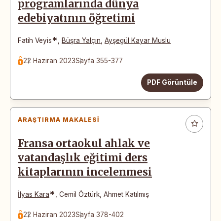
programlarında dünya
edebiyatının öğretimi
*
Fatih Veyis
,
Büşra Yalçın
,
Ayşegül Kayar Muslu
22 Haziran 2023
Sayfa 355-377
PDF Görüntüle
ARAŞTIRMA MAKALESI
Fransa ortaokul ahlak ve
vatandaşlık eğitimi ders
kitaplarının incelenmesi
*
İlyas Kara
,
Cemil Öztürk
,
Ahmet Katılmış
22 Haziran 2023
Sayfa 378-402