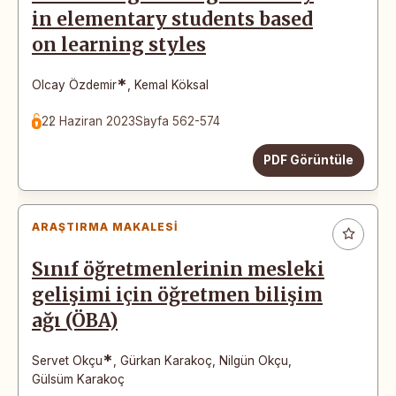
in elementary students based
on learning styles
*
Olcay Özdemir
,
Kemal Köksal
22 Haziran 2023
Sayfa 562-574
PDF Görüntüle
ARAŞTIRMA MAKALESI
Sınıf öğretmenlerinin mesleki
gelişimi için öğretmen bilişim
ağı (ÖBA)
*
Servet Okçu
,
Gürkan Karakoç
,
Nilgün Okçu
,
Gülsüm Karakoç