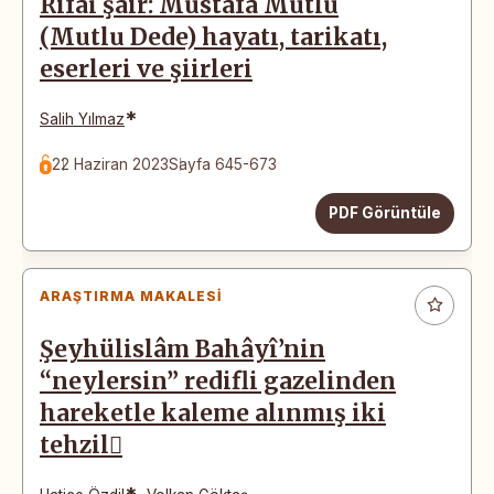
Rifâî şair: Mustafa Mutlu
(Mutlu Dede) hayatı, tarikatı,
eserleri ve şiirleri
*
Salih Yılmaz
22 Haziran 2023
Sayfa 645-673
PDF Görüntüle
ARAŞTIRMA MAKALESI
Şeyhülislâm Bahâyî’nin
“neylersin” redifli gazelinden
hareketle kaleme alınmış iki
tehzil