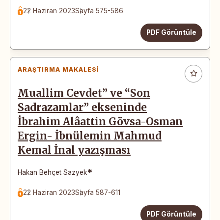
22 Haziran 2023
Sayfa 575-586
PDF Görüntüle
ARAŞTIRMA MAKALESI
Muallim Cevdet” ve “Son
Sadrazamlar” ekseninde
İbrahim Alâattin Gövsa-Osman
Ergin- İbnülemin Mahmud
Kemal İnal yazışması
*
Hakan Behçet Sazyek
22 Haziran 2023
Sayfa 587-611
PDF Görüntüle