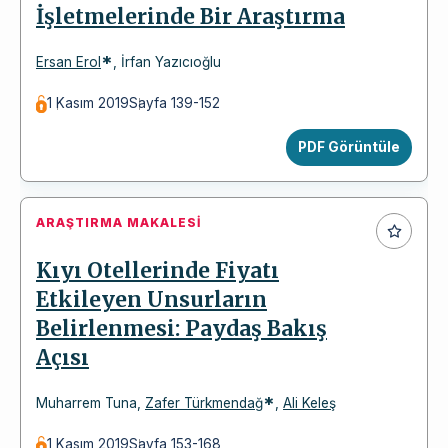
İşletmelerinde Bir Araştırma
*
Ersan Erol
,
İrfan Yazıcıoğlu
1 Kasım 2019
Sayfa 139-152
PDF Görüntüle
ARAŞTIRMA MAKALESI
Kıyı Otellerinde Fiyatı
Etkileyen Unsurların
Belirlenmesi: Paydaş Bakış
Açısı
*
Muharrem Tuna
,
Zafer Türkmendağ
,
Ali Keleş
1 Kasım 2019
Sayfa 153-168