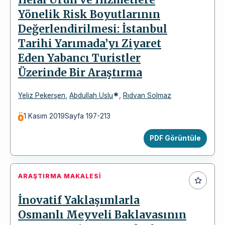
Helal Ürün ve Hizmetlere
Yönelik Risk Boyutlarının
Değerlendirilmesi: İstanbul
Tarihi Yarımada’yı Ziyaret
Eden Yabancı Turistler
Üzerinde Bir Araştırma
*
Yeliz Pekerşen
,
Abdullah Uslu
,
Rıdvan Solmaz
1 Kasım 2019
Sayfa 197-213
PDF Görüntüle
ARAŞTIRMA MAKALESI
İnovatif Yaklaşımlarla
Osmanlı Meyveli Baklavasının