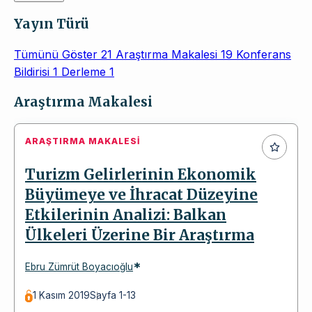
Yayın Türü
Tümünü Göster
21
Araştırma Makalesi
19
Konferans
Bildirisi
1
Derleme
1
Makaleler
Araştırma Makalesi
ARAŞTIRMA MAKALESI
Turizm Gelirlerinin Ekonomik
Büyümeye ve İhracat Düzeyine
Etkilerinin Analizi: Balkan
Ülkeleri Üzerine Bir Araştırma
*
Ebru Zümrüt Boyacıoğlu
1 Kasım 2019
Sayfa 1-13