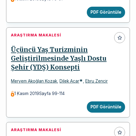
PDF Görüntüle
ARAŞTIRMA MAKALESI
Üçüncü Yaş Turizminin
Geliştirilmesinde Yaşlı Dostu
Şehir (YDŞ) Konsepti
*
Meryem Akoğlan Kozak
,
Dilek Acar
,
Ebru Zencir
1 Kasım 2019
Sayfa 99-114
PDF Görüntüle
ARAŞTIRMA MAKALESI