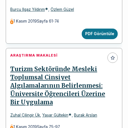
*
Burcu Ilgaz Yıldırım
,
Özlem Güzel
1 Kasım 2019
Sayfa 61-74
PDF Görüntüle
ARAŞTIRMA MAKALESI
Turizm Sektöründe Mesleki
Toplumsal Cinsiyet
Algılamalarının Belirlenmesi:
Üniversite Öğrencileri Üzerine
Bir Uygulama
*
Zuhal Çilingir Ük
,
Yaşar Gültekin
,
Burak Arslan
1 Kasım 2019
Sayfa 75-97