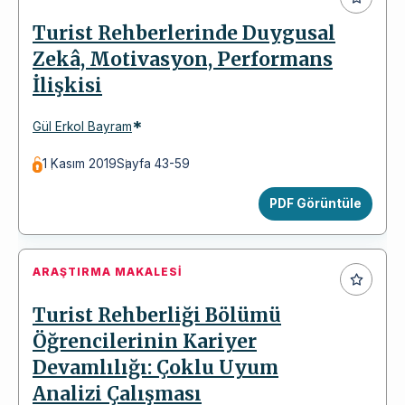
Turist Rehberlerinde Duygusal
Zekâ, Motivasyon, Performans
İlişkisi
*
Gül Erkol Bayram
1 Kasım 2019
Sayfa 43-59
PDF Görüntüle
ARAŞTIRMA MAKALESI
Turist Rehberliği Bölümü
Öğrencilerinin Kariyer
Devamlılığı: Çoklu Uyum
Analizi Çalışması