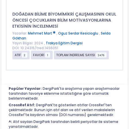
DOĞADAN BİLİME BİYOMİMİKRİ ÇALIŞMASININ OKUL
ÖNCESİ ÇOCUKLARIN BİLİM MOTİVASYONLARINA
ETKİSİNİN İNCELENMESİ
Yazarlar:
Mehmet Mart
,
Oguz Serdar Kesicioglu
,
Selda
Gökhan
Yayın Bilgisi: 2024 ,
Trakya Eğitim Dergisi
DOI: 10.24315/tred.1456051
ATIF
FAVORİ
TOPLAM İNDİRİLME SAYISI
2
1
2476
Popüler Yayınlar:
DergiPark'ta araştırma yapan araştırmacılar
tarafından favoriye eklenme istatistiğine göre otomatik
belirlenmektedir.
CrossRef Atıf:
DergiPark'ta gösterilen atıflar CrossRef'ten
çekilmektedir. Bunun için atıf alan ve atıf verilen makalelerin
CrossRef'te kaydının olması (DOI numarası) gerekmektedir.
^:
Atıf sayıları DergiPark tarafından belirli periyotlar ile sisteme
yansıtılmaktadır.