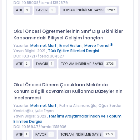
DOI: 10.55008/te-ad.1352579
ATIF
FAVORİ
TOPLAM İNDİRİLME SAYISI
3
3
3207
Okul Öncesi Öğretmenlerinin Sınıf Dışı Etkinlikler
Kapsamındaki Bilişsel Gelişim İnançları
Yazarlar:
Mehmet Mart
,
Emel Arslan
,
Merve Temel
Yayın Bilgisi: 2021 ,
Türk Eğitim Bilimleri Dergisi
DOI: 10.37217/tebd.904527
ATIF
FAVORİ
TOPLAM İNDİRİLME SAYISI
2
1
3703
Okul Öncesi Dönem Çocukların Mekânda
Konumla İlgili Kavramları Kullanma Düzeylerinin
İncelenmesi
Yazarlar:
Mehmet Mart
, Fatma Alisinanoğlu, Oğuz Serdar
Kesicioğlu, Şule Erşan
Yayın Bilgisi: 2023 ,
FSM İlmi Araştırmalar İnsan ve Toplum
Bilimleri Dergisi
DOI: 10.16947/fsmia.1318936
ATIF
FAVORİ
TOPLAM İNDİRİLME SAYISI
1
1
2740