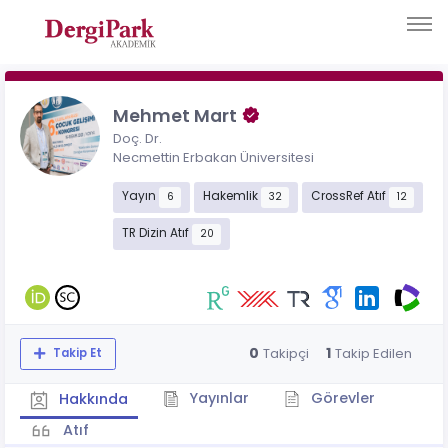
Mehmet Mart
Doç. Dr.
Necmettin Erbakan Üniversitesi
Yayın
Hakemlik
CrossRef Atıf
6
32
12
TR Dizin Atıf
20
0
1
Takipçi
Takip Edilen
Takip Et
Yayınlar
Görevler
Hakkında
Atıf