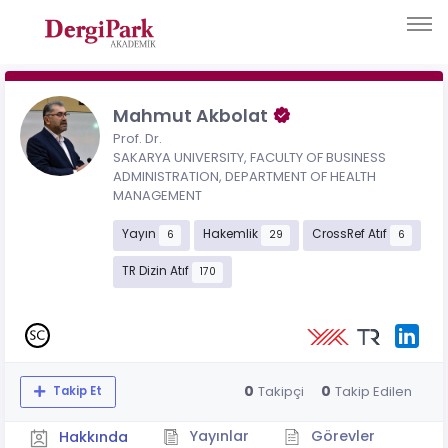
Mahmut Akbolat
Prof. Dr.
SAKARYA UNIVERSITY, FACULTY OF BUSINESS
ADMINISTRATION, DEPARTMENT OF HEALTH
MANAGEMENT
Yayın
Hakemlik
CrossRef Atıf
6
29
6
TR Dizin Atıf
170
0
0
Takipçi
Takip Edilen
Takip Et
Yayınlar
Görevler
Hakkında