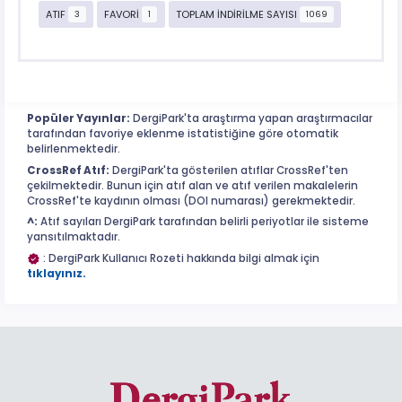
ATIF
FAVORİ
TOPLAM İNDİRİLME SAYISI
3
1
1069
Popüler Yayınlar:
DergiPark'ta araştırma yapan araştırmacılar
tarafından favoriye eklenme istatistiğine göre otomatik
belirlenmektedir.
CrossRef Atıf:
DergiPark'ta gösterilen atıflar CrossRef'ten
çekilmektedir. Bunun için atıf alan ve atıf verilen makalelerin
CrossRef'te kaydının olması (DOI numarası) gerekmektedir.
^:
Atıf sayıları DergiPark tarafından belirli periyotlar ile sisteme
yansıtılmaktadır.
: DergiPark Kullanıcı Rozeti hakkında bilgi almak için
tıklayınız.