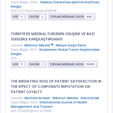
Yayın Bilgisi: 2024 ,
Sakarya Üniversitesi İşletme Enstitüsü
Dergisi
DOI: 10.47542/sauied.1481908
ATIF
FAVORİ
TOPLAM İNDİRİLME SAYISI
3
2
990
TÜRKİYE’DE MEDİKAL TURİZMİN GELİŞİMİ VE BAZI
ÜLKELERLE KARŞILAŞTIRILMASI
Yazarlar:
Mahmut Akbolat
,
Nebiye Gülçin Deniz
Yayın Bilgisi: 2017 ,
Uluslararası Global Turizm Araştırmaları
Dergisi
DOI: -
ATIF
FAVORİ
TOPLAM İNDİRİLME SAYISI
0
1
25455
THE MEDIATING ROLE OF PATIENT SATISFACTION IN
THE EFFECT OF CORPORATE REPUTATION ON
PATIENT LOYALTY
Yazarlar:
Mustafa Amarat
,
Mahmut Akbolat
,
Kübra Dizlek
Yayın Bilgisi: 2022 ,
International Journal of Health
Management and Tourism
DOI: 10.31201/ijhmt.1076913