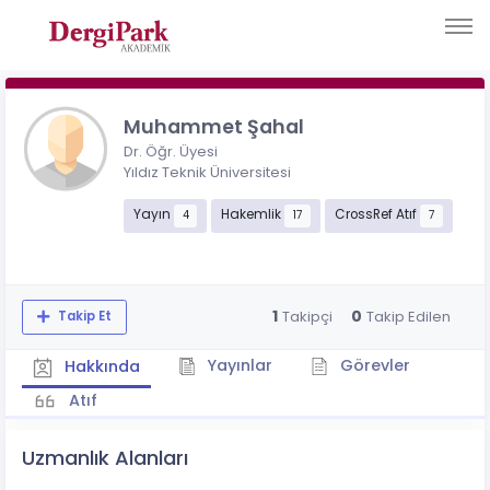
Muhammet Şahal
Dr. Öğr. Üyesi
Yıldız Teknik Üniversitesi
Yayın
Hakemlik
CrossRef Atıf
4
17
7
1
0
Takipçi
Takip Edilen
Takip Et
Yayınlar
Görevler
Hakkında
Atıf
Uzmanlık Alanları