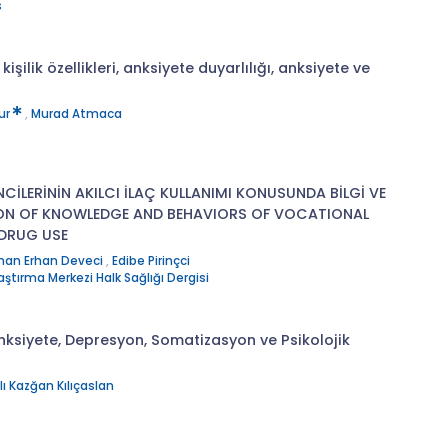
s
şilik özellikleri, anksiyete duyarlılığı, anksiyete ve
ur
,
Murad Atmaca
CİLERİNİN AKILCI İLAÇ KULLANIMI KONUSUNDA BİLGİ VE
TION OF KNOWLEDGE AND BEHAVIORS OF VOCATIONAL
DRUG USE
man Erhan Deveci
,
Edibe Pirinçci
ştırma Merkezi Halk Sağlığı Dergisi
Anksiyete, Depresyon, Somatizasyon ve Psikolojik
lı Kazğan Kılıçaslan