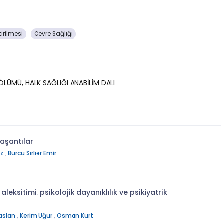
tirilmesi
Çevre Sağlığı
 BÖLÜMÜ, HALK SAĞLIĞI ANABİLİM DALI
Yaşantılar
ız
,
Burcu Sırlıer Emir
leksitimi, psikolojik dayanıklılık ve psikiyatrik
çaslan
,
Kerim Uğur
,
Osman Kurt