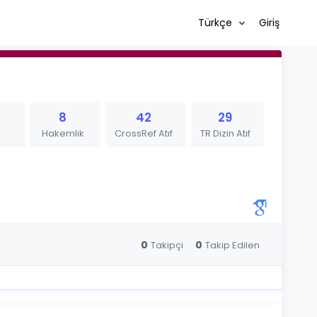
Türkçe
Giriş
8
42
29
Hakemlik
CrossRef Atıf
TR Dizin Atıf
0
0
Takipçi
Takip Edilen