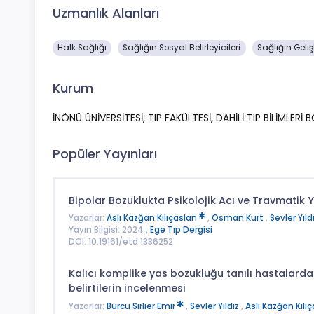
Uzmanlık Alanları
Halk Sağlığı
Sağlığın Sosyal Belirleyicileri
Sağlığın Geliş
Kurum
İNÖNÜ ÜNİVERSİTESİ, TIP FAKÜLTESİ, DAHİLİ TIP BİLİMLERİ
Popüler Yayınları
Bipolar Bozuklukta Psikolojik Acı ve Travmatik 
Yazarlar:
Aslı Kazğan Kılıçaslan
,
Osman Kurt
,
Sevler Yıld
Yayın Bilgisi: 2024 ,
Ege Tıp Dergisi
DOI: 10.19161/etd.1336252
Kalıcı komplike yas bozukluğu tanılı hastalarda a
belirtilerin incelenmesi
Yazarlar:
Burcu Sırlıer Emir
,
Sevler Yıldız
,
Aslı Kazğan Kılı