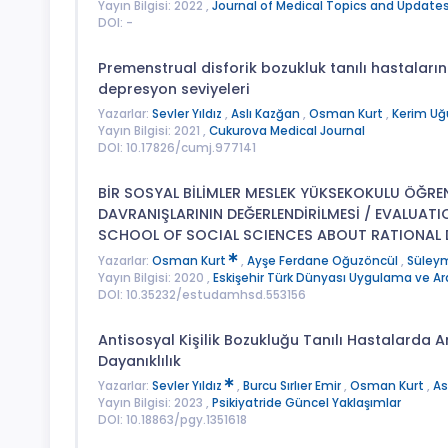
Yayın Bilgisi: 2022 ,
Journal of Medical Topics and Update
DOI: -
Premenstrual disforik bozukluk tanılı hastaların ki
depresyon seviyeleri
Yazarlar:
Sevler Yıldız
,
Aslı Kazğan
,
Osman Kurt
,
Kerim Uğ
Yayın Bilgisi: 2021 ,
Cukurova Medical Journal
DOI: 10.17826/cumj.977141
BİR SOSYAL BİLİMLER MESLEK YÜKSEKOKULU ÖĞREN
DAVRANIŞLARININ DEĞERLENDİRİLMESİ / EVALUA
SCHOOL OF SOCIAL SCIENCES ABOUT RATIONAL 
Yazarlar:
Osman Kurt
,
Ayşe Ferdane Oğuzöncül
,
Süley
Yayın Bilgisi: 2020 ,
Eskişehir Türk Dünyası Uygulama ve Ara
DOI: 10.35232/estudamhsd.553156
Antisosyal Kişilik Bozukluğu Tanılı Hastalarda 
Dayanıklılık
Yazarlar:
Sevler Yıldız
,
Burcu Sırlıer Emir
,
Osman Kurt
,
As
Yayın Bilgisi: 2023 ,
Psikiyatride Güncel Yaklaşımlar
DOI: 10.18863/pgy.1351618