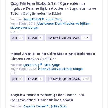
Çizgi Filmlerin İlkokul 2.Sınıf Öğrencilerinin
İngilizce Dersine İlişkin Akademik Başarılarına ve
Tutum Geliştirmelerine Etkisi
Yazarlar:
Sevgi Bülbül
,
Şahin Oruç
Yayın Bilgisi: 2019 ,
Uluslararası Ders Kitapları ve Eğitim
Materyalleri Dergisi
DOI: -
ATIF
FAVORİ
TOPLAM İNDİRİLME SAYISI
0
2
1550
Masal Anlatıcılarına Göre Masal Anlatıcılarında
Olması Gereken Özellikler
Yazarlar:
Şahin Oruç
,
Sibel Çağır
Yayın Bilgisi: 2020 ,
İnsan ve Sosyal Bilimler Dergisi
DOI: -
ATIF
FAVORİ
TOPLAM İNDİRİLME SAYISI
0
2
5618
Koçluk Alaninda Yapilmiş Olan Lisansüstü
Çalişmalarin Sistematik İncelemesi
Yazarlar:
Ayşenur Temel
,
Şahin Oruç