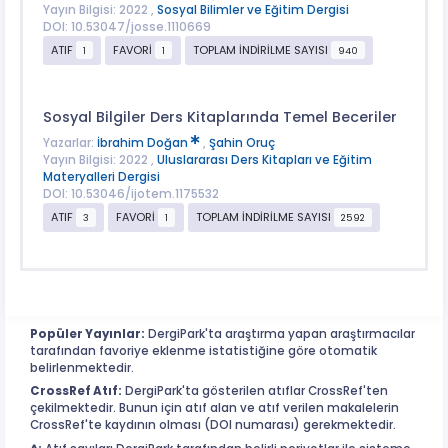
Yayın Bilgisi: 2022 ,
Sosyal Bilimler ve Eğitim Dergisi
DOI: 10.53047/josse.1110669
ATIF
FAVORİ
TOPLAM İNDİRİLME SAYISI
1
1
940
Sosyal Bilgiler Ders Kitaplarında Temel Beceriler
Yazarlar:
İbrahim Doğan
,
Şahin Oruç
Yayın Bilgisi: 2022 ,
Uluslararası Ders Kitapları ve Eğitim
Materyalleri Dergisi
DOI: 10.53046/ijotem.1175532
ATIF
FAVORİ
TOPLAM İNDİRİLME SAYISI
3
1
2592
Popüler Yayınlar:
DergiPark'ta araştırma yapan araştırmacılar
tarafından favoriye eklenme istatistiğine göre otomatik
belirlenmektedir.
CrossRef Atıf:
DergiPark'ta gösterilen atıflar CrossRef'ten
çekilmektedir. Bunun için atıf alan ve atıf verilen makalelerin
CrossRef'te kaydının olması (DOI numarası) gerekmektedir.