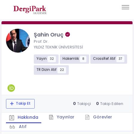
Şahin Oruç
Prof. Dr.
YILDIZ TEKNİK ÜNİVERSİTESİ
Yayın
Hakemlik
CrossRef Atıf
32
8
37
TR Dizin Atıf
22
0
0
Takipçi
Takip Edilen
Takip Et
Yayınlar
Görevler
Hakkında
Atıf