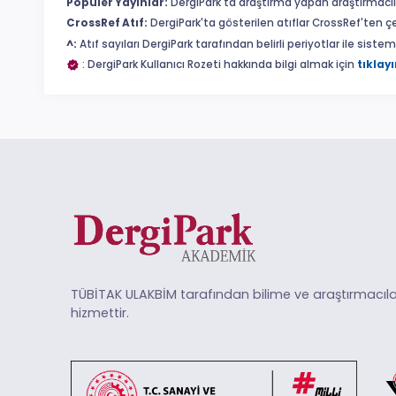
Popüler Yayınlar:
DergiPark'ta araştırma yapan araştırmacıl
CrossRef Atıf:
DergiPark'ta gösterilen atıflar CrossRef'ten ç
^:
Atıf sayıları DergiPark tarafından belirli periyotlar ile sist
: DergiPark Kullanıcı Rozeti hakkında bilgi almak için
tıklayı
TÜBİTAK ULAKBİM tarafından bilime ve araştırmacıla
hizmettir.