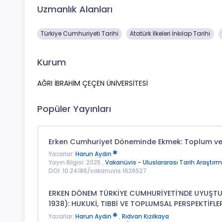
Uzmanlık Alanları
Türkiye Cumhuriyeti Tarihi
Atatürk İlkeleri İnkılap Tarihi
Kurum
AĞRI İBRAHİM ÇEÇEN ÜNİVERSİTESİ
Popüler Yayınları
Erken Cumhuriyet Döneminde Ekmek: Toplum ve E
Yazarlar:
Harun Aydın
Yayın Bilgisi: 2025 ,
Vakanüvis - Uluslararası Tarih Araştırma
DOI: 10.24186/vakanuvis.1626527
ERKEN DÖNEM TÜRKİYE CUMHURİYETİ’NDE UYUŞT
1938): HUKUKİ, TIBBİ VE TOPLUMSAL PERSPEKTİFLE
Yazarlar:
Harun Aydın
,
Rıdvan Kızılkaya