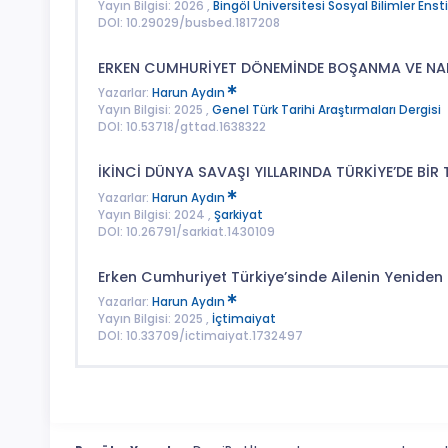
Yayın Bilgisi: 2026 ,
Bingöl Üniversitesi Sosyal Bilimler Enst
DOI: 10.29029/busbed.1817208
ERKEN CUMHURİYET DÖNEMİNDE BOŞANMA VE NA
Yazarlar:
Harun Aydın
Yayın Bilgisi: 2025 ,
Genel Türk Tarihi Araştırmaları Dergisi
DOI: 10.53718/gttad.1638322
İKİNCİ DÜNYA SAVAŞI YILLARINDA TÜRKİYE’DE BİR
Yazarlar:
Harun Aydın
Yayın Bilgisi: 2024 ,
Şarkiyat
DOI: 10.26791/sarkiat.1430109
Erken Cumhuriyet Türkiye’sinde Ailenin Yeniden 
Yazarlar:
Harun Aydın
Yayın Bilgisi: 2025 ,
İçtimaiyat
DOI: 10.33709/ictimaiyat.1732497