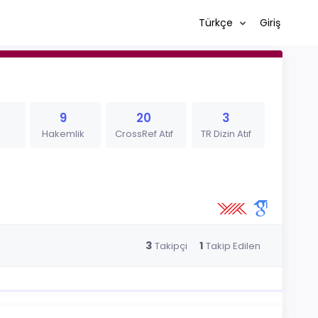
Türkçe
Giriş
9
20
3
Hakemlik
CrossRef Atıf
TR Dizin Atıf
3
1
Takipçi
Takip Edilen