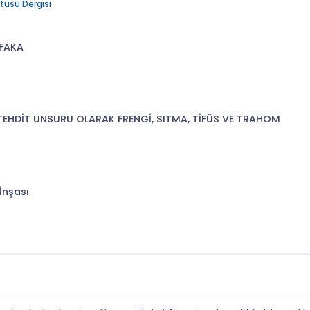
itüsü Dergisi
FAKA
 TEHDİT UNSURU OLARAK FRENGİ, SITMA, TİFÜS VE TRAHOM
İnşası