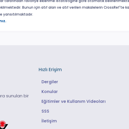
ar tarafından favoriye eklenme istatistiğine göre otomatik belirlenmekte
ekilmektedir. Bunun için atıf alan ve atıf verilen makalelerin CrossRef'te
eme yansıtılmaktadır.
nız.
Hızlı Erişim
Dergiler
Konular
ra sunulan bir
Eğitimler ve Kullanım Videoları
SSS
İletişim