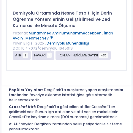
Demiryolu Ortamında Nesne Tespiti için Derin
Öğrenme Yöntemlerinin Geliştirilmesi ve Zed
Kamerası ile Mesafe Ölçümü
Yazarlar:
Muhammed Amir Elmuhammedcebben
,
İlhan
Aydın
,
Mehmet Sevi
Yayın Bilgisi: 2025 ,
Demiryolu Mühendisliği
DOI: 10.47072/demiryolu.1645019
ATIF
FAVORİ
TOPLAM İNDİRİLME SAYISI
2
1
475
Popüler Yayınlar:
DergiPark'ta araştırma yapan araştırmacılar
tarafından favoriye eklenme istatistiğine göre otomatik
belirlenmektedir.
CrossRef Atıf:
DergiPark'ta gösterilen atıflar CrossRef'ten
çekilmektedir. Bunun için atıf alan ve atıf verilen makalelerin
CrossRef'te kaydının olması (DOI numarası) gerekmektedir.
^:
Atıf sayıları DergiPark tarafından belirli periyotlar ile sisteme
yansıtılmaktadır.