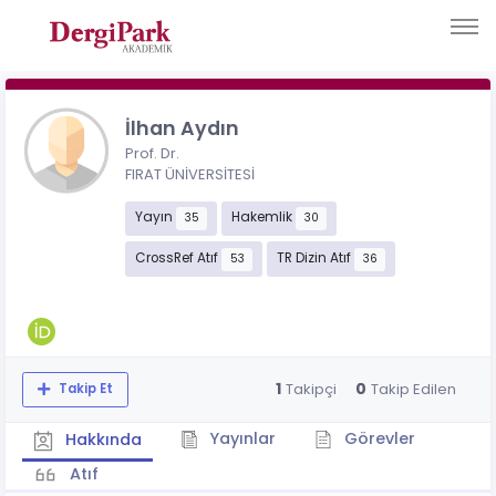
İlhan Aydın
Prof. Dr.
FIRAT ÜNİVERSİTESİ
Yayın
Hakemlik
35
30
CrossRef Atıf
TR Dizin Atıf
53
36
1
0
Takipçi
Takip Edilen
Takip Et
Yayınlar
Görevler
Hakkında
Atıf