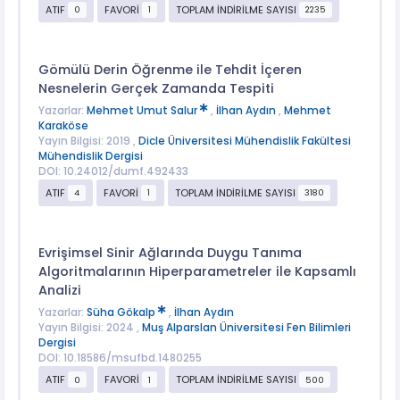
ATIF
FAVORİ
TOPLAM İNDİRİLME SAYISI
0
1
2235
Gömülü Derin Öğrenme ile Tehdit İçeren
Nesnelerin Gerçek Zamanda Tespiti
Yazarlar:
Mehmet Umut Salur
,
İlhan Aydın
,
Mehmet
Karaköse
Yayın Bilgisi: 2019 ,
Dicle Üniversitesi Mühendislik Fakültesi
Mühendislik Dergisi
DOI: 10.24012/dumf.492433
ATIF
FAVORİ
TOPLAM İNDİRİLME SAYISI
4
1
3180
Evrişimsel Sinir Ağlarında Duygu Tanıma
Algoritmalarının Hiperparametreler ile Kapsamlı
Analizi
Yazarlar:
Süha Gökalp
,
İlhan Aydın
Yayın Bilgisi: 2024 ,
Muş Alparslan Üniversitesi Fen Bilimleri
Dergisi
DOI: 10.18586/msufbd.1480255
ATIF
FAVORİ
TOPLAM İNDİRİLME SAYISI
0
1
500