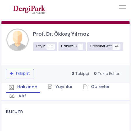
Prof. Dr. Ökkeş Yılmaz
Yayın
Hakemlik
CrossRef Atıf
30
1
44
0
0
Takipçi
Takip Edilen
Takip Et
Yayınlar
Görevler
Hakkında
Atıf
Kurum