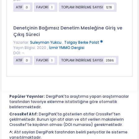
ATIF
FAVORİ
TOPLAM İNDİRİLME SAYISI
0
1
1278
Denetçinin Bağımsız Denetim Mesleğine Giriş ve
Çıkış Süreci
Yazarlar:
Suleyman Yukcu
,
Tolgay Berke Polat
Yayın Bilgisi: 2020 ,
İzmir YMMO Dergisi
DOI: -
ATIF
FAVORİ
TOPLAM İNDİRİLME SAYISI
0
1
2586
Popüler Yayınlar:
DergiPark'ta araştırma yapan araştırmacılar
tarafından favoriye eklenme istatistiğine göre otomatik
belirlenmektedir.
CrossRef Atıf:
DergiPark'ta gösterilen atıflar CrossRef'ten
çekilmektedir. Bunun için atıf alan ve atıf verilen makalelerin
CrossRef'te kaydının olması (DOI numarası) gerekmektedir.
^:
Atıf sayıları DergiPark tarafından belirli periyotlar ile sisteme
yansıtılmaktadır.