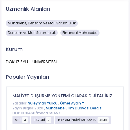
Uzmanlık Alanları
Muhasebe, Denetim ve Mali Sorumluluk
Denetim ve Mali Sorumluluk
Finansal Muhasebe
Kurum
DOKUZ EYLÜL ÜNİVERSİTESİ
Popüler Yayınları
MALİYET DÜŞÜRME YÖNTEMİ OLARAK DİJİTAL İKİZ
Yazarlar:
Suleyman Yukcu
,
Ömer Aydın
Yayın Bilgisi: 2020 ,
Muhasebe Bilim Dünyası Dergisi
DOI: 10.31460/mbdd.694571
ATIF
FAVORİ
TOPLAM İNDİRİLME SAYISI
4
2
4043