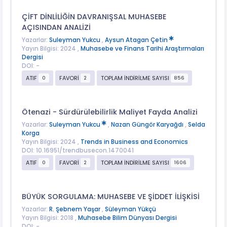
ÇİFT DİNLİLİĞİN DAVRANIŞSAL MUHASEBE
AÇISINDAN ANALİZİ
Yazarlar:
Suleyman Yukcu
,
Aysun Atagan Çetin
Yayın Bilgisi: 2024 ,
Muhasebe ve Finans Tarihi Araştırmaları
Dergisi
DOI: -
ATIF
FAVORİ
TOPLAM İNDİRİLME SAYISI
0
2
856
Ötenazi - Sürdürülebilirlik Maliyet Fayda Analizi
Yazarlar:
Suleyman Yukcu
,
Nazan Güngör Karyağdı
,
Selda
Korga
Yayın Bilgisi: 2024 ,
Trends in Business and Economics
DOI: 10.16951/trendbusecon.1470041
ATIF
FAVORİ
TOPLAM İNDİRİLME SAYISI
0
2
1606
BÜYÜK SORGULAMA: MUHASEBE VE ŞİDDET İLİŞKİSİ
Yazarlar:
R. Şebnem Yaşar
,
Süleyman Yükçü
Yayın Bilgisi: 2018 ,
Muhasebe Bilim Dünyası Dergisi
DOI: -